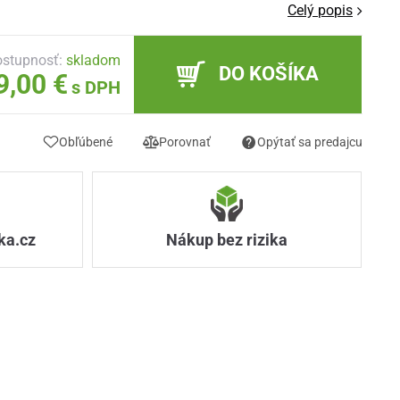
Celý popis
stupnosť:
skladom
DO KOŠÍKA
9,00 €
s DPH
Obľúbené
Porovnať
Opýtať sa predajcu
ka.cz
Nákup bez rizika