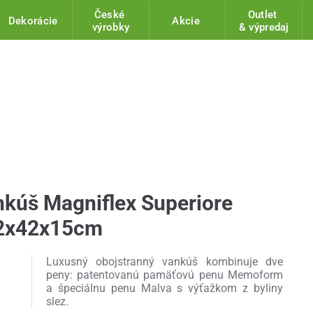
České
Outlet
Dekorácie
Akcie
výrobky
& výpredaj
kúš Magniflex Superiore
72x42x15cm
Luxusný obojstranný vankúš kombinuje dve
peny: patentovanú pamäťovú penu Memoform
a špeciálnu penu Malva s výťažkom z byliny
slez.