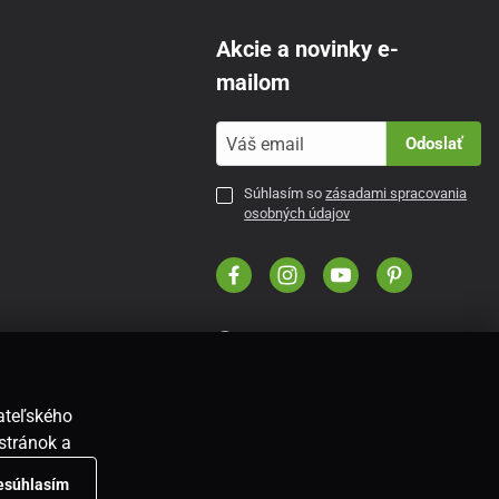
Akcie a novinky e-
mailom
Odoslať
Súhlasím so
zásadami spracovania
osobných údajov
SK
vateľského
stránok a
nesúhlasím