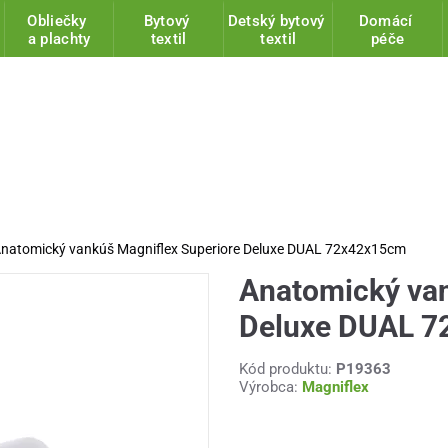
Obliečky
Bytový
Detský bytový
Domácí
a plachty
textil
textil
péče
natomický vankúš Magniflex Superiore Deluxe DUAL 72x42x15cm
Anatomický van
Deluxe DUAL 
Kód produktu:
P19363
Výrobca:
Magniflex