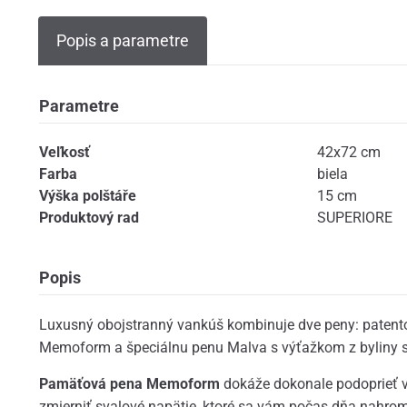
Popis a parametre
Parametre
Veľkosť
42x72 cm
Farba
biela
Výška polštáře
15 cm
Produktový rad
SUPERIORE
Popis
Luxusný obojstranný vankúš kombinuje dve peny: pate
Memoform a špeciálnu penu Malva s výťažkom z byliny s
Pamäťová pena Memoform
dokáže dokonale podoprieť 
zmierniť svalové napätie, ktoré sa vám počas dňa nahrom