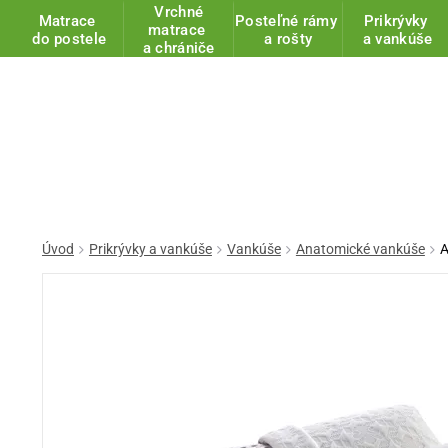
Vrchné
Matrace
Posteľné rámy
Prikrývky
matrace
do postele
a rošty
a vankúše
a chrániče
Úvod
Prikrývky a vankúše
Vankúše
Anatomické vankúše
A