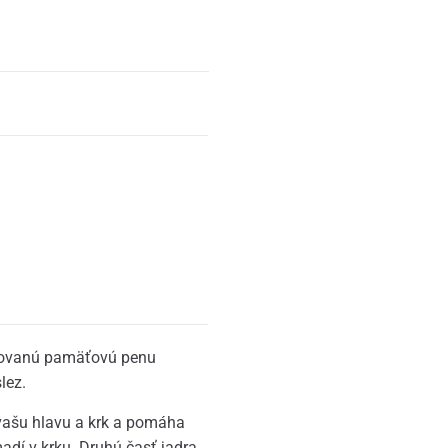
ntovanú pamäťovú penu
lez.
vašu hlavu a krk a pomáha
adí v krku. Druhú časť jadra