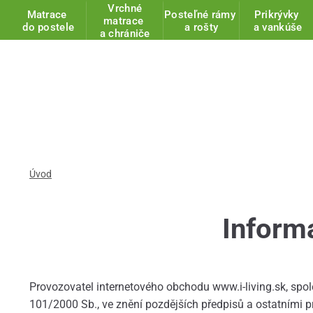
Vrchné
Matrace
Posteľné rámy
Prikrývky
matrace
do postele
a rošty
a vankúše
a chrániče
Úvod
Inform
Provozovatel internetového obchodu www.i-living.sk, spo
101/2000 Sb., ve znění pozdějších předpisů a ostatními 