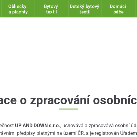
Obliečky
Bytový
Detský bytový
Domácí
a plachty
textil
textil
péče
ace o zpracování osobníc
lečnost
UP AND DOWN s.r.o.
, uchovává a zpracovává osobní úd
právními předpisy platnými na území ČR, a je registrován Úřade