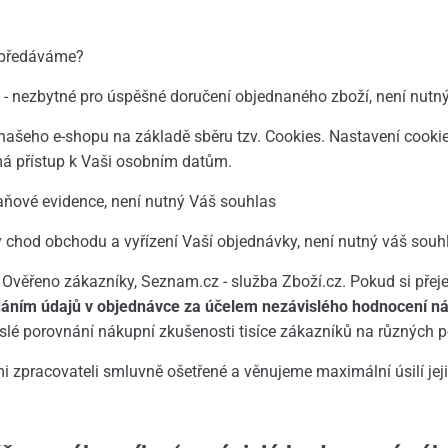
 předáváme?
 - nezbytné pro úspěšné doručení objednaného zboží, není nutn
ašeho e-shopu na základě sběru tzv. Cookies. Nastavení cookie
emá přístup k Vaši osobním datům.
aňové evidence, není nutný Váš souhlas
 chod obchodu a vyřízení Vaší objednávky, není nutný váš souh
a Ověřeno zákazníky, Seznam.cz - služba Zboží.cz. Pokud si přeje
dáním údajů v objednávce za účelem nezávislého hodnocení ná
islé porovnání nákupní zkušenosti tisíce zákazníků na různých p
 zpracovateli smluvně ošetřené a věnujeme maximální úsilí jej