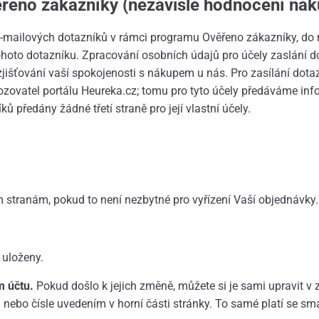
řeno zákazníky
(nezávislé hodnocení nák
e-mailových dotazníků v rámci programu Ověřeno zákazníky, do 
tohoto dotazníku. Zpracování osobních údajů pro účely zaslání
jišťování vaší spokojenosti s nákupem u nás. Pro zasílání dot
vozovatel portálu Heureka.cz; tomu pro tyto účely předáváme i
ů předány žádné třetí straně pro její vlastní účely.
m stranám, pokud to není nezbytné pro vyřízení Vaší objednávky.
 uloženy.
m účtu.
Pokud došlo k jejich změně, můžete si je sami upravit v z
u nebo čísle uvedením v horní části stránky. To samé platí se s