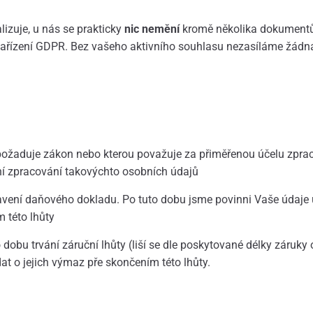
lizuje, u nás se prakticky
nic nemění
kromě několika dokumentům 
i nařízení GDPR. Bez vašeho aktivního souhlasu nezasíláme žád
ožaduje zákon nebo kterou považuje za přiměřenou účelu zprac
í zpracování takovýchto osobních údajů
tavení daňového dokladu. Po tuto dobu jsme povinni Vaše údaje
 této lhůty
 dobu trvání záruční lhůty (liší se dle poskytované délky záruky
t o jejich výmaz pře skončením této lhůty.