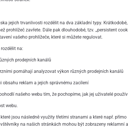
a jejich trvanlivosti rozdělit na dva základní typy. Krátkodobé,
ež prohlížeč zavřete. Dále pak dlouhodobé, tzv. „persistent coo
tavení vašeho prohlížeče, které si můžete regulovat.
 rozdělit na:
různých prodejních kanálů
erzními pomáhají analyzovat výkon různých prodejních kanálů
ci obsahu reklam a jejich správnému zacílení
pohodlí našeho webu tím, že pochopíme, jak jej uživatelé použív
ost webu.
é jsou následně využity třetími stranami a které např. přímo po
ávštěvníky na našich stránkách mohou být zobrazeny reklamní 