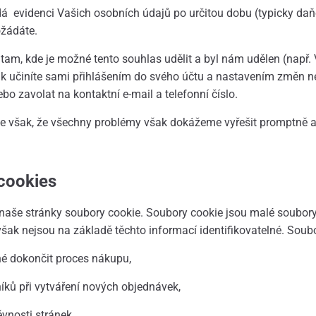
 evidenci Vašich osobních údajů po určitou dobu (typicky daň
žádáte.
-
tam, kde je možné tento souhlas udělit a byl nám udělen (např
i tak učiníte sami přihlášením do svého účtu a nastavením změn n
o zavolat na kontaktní e-mail a telefonní číslo.
e však, že všechny problémy však dokážeme vyřešit promptně a 
cookies
še stránky soubory cookie. Soubory cookie jsou malé soubory, k
však nejsou na základě těchto informací identifikovatelné. Soubor
né dokončit proces nákupu,
ků při vytváření nových objednávek,
vnosti stránek.