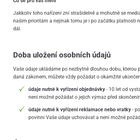
Co se pro vás mění
Jakkoliv toho nařízení zní strašidelně a mohutně se media
našim prioritám a nejinak tomu je i po začátku platnost
dál.
Doba uložení osobních údajů
Vaše údaje ukládáme po nezbytně dlouhou dobu, kterou p
daná zákonem, můžete vždy požádat o okamžité ukončen
údaje nutné k vyřízení objednávky
- 10 let od vys
není možné požádat o jejich výmaz před skončením
údaje nutné k vyřízení reklamace nebo vratky
- po
povinni Vaše údaje uchovávat a není možné požáda