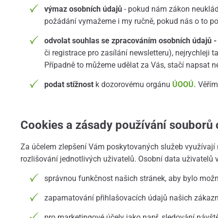
výmaz osobních údajů
- pokud nám zákon neukládá
požádání vymažeme i my ručně, pokud nás o to po
odvolat souhlas se zpracováním osobních údajů 
či registrace pro zasílání newsletteru), nejrychlej
Případně to můžeme udělat za Vás, stačí napsat neb
podat stížnost
k dozorovému orgánu
ÚOOÚ.
Věřím
Cookies a zásady používání souborů 
Za účelem zlepšení Vám poskytovaných služeb využívají na
rozlišování jednotlivých uživatelů. Osobní data uživatelů 
správnou funkčnost našich stránek, aby bylo mož
zapamatování přihlašovacích údajů našich zákazní
pro marketingové účely jako např. sledování návště