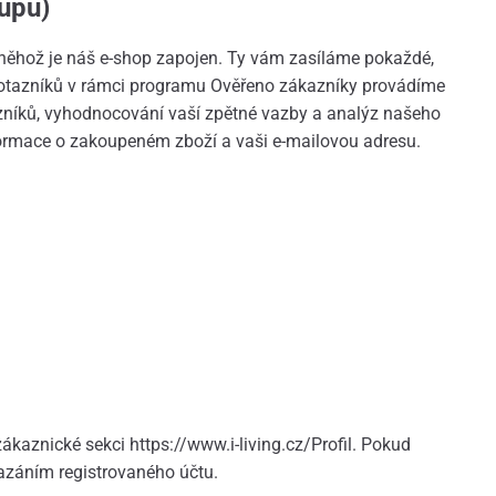
upu)
něhož je náš e-shop zapojen. Ty vám zasíláme pokaždé,
 dotazníků v rámci programu Ověřeno zákazníky provádíme
azníků, vyhodnocování vaší zpětné vazby a analýz našeho
nformace o zakoupeném zboží a vaši e-mailovou adresu.
ákaznické sekci https://www.i-living.cz/Profil. Pokud
mazáním registrovaného účtu.