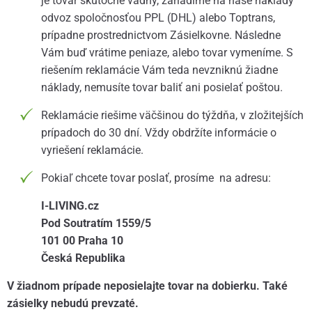
je tovar skutočne vadný, zariadime na naše náklady
odvoz spoločnosťou PPL (DHL) alebo Toptrans,
prípadne prostrednictvom Zásielkovne. Následne
Vám buď vrátime peniaze, alebo tovar vymeníme. S
riešením reklamácie Vám teda nevzniknú žiadne
náklady, nemusíte tovar baliť ani posielať poštou.
Reklamácie riešime väčšinou do týždňa, v zložitejších
prípadoch do 30 dní. Vždy obdržíte informácie o
vyriešení reklamácie.
Pokiaľ chcete tovar poslať, prosíme na adresu:
I-LIVING.cz
Pod Soutratím 1559/5
101 00 Praha 10
Česká Republika
V žiadnom prípade neposielajte tovar na dobierku. Také
zásielky nebudú prevzaté.