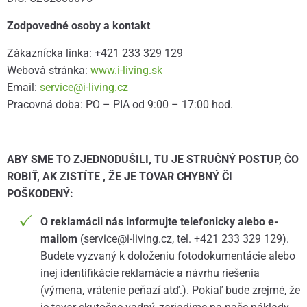
Zodpovedné osoby a kontakt
Zákaznícka linka: +421 233 329 129
Webová stránka:
www.i-living.sk
Email:
service@i-living.cz
Pracovná doba: PO – PIA od 9:00 – 17:00 hod.
ABY SME TO ZJEDNODUŠILI, TU JE STRUČNÝ POSTUP, ČO
ROBIŤ, AK ZISTÍTE , ŽE JE TOVAR CHYBNÝ ČI
POŠKODENÝ:
O reklamácii nás informujte telefonicky alebo e-
mailom
(service@i-living.cz, tel. +421 233 329 129).
Budete vyzvaný k doloženiu fotodokumentácie alebo
inej identifikácie reklamácie a návrhu riešenia
(výmena, vrátenie peňazí atď.). Pokiaľ bude zrejmé, že