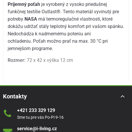
Príjemný poťah
je vyrobený z vysoko priedušnej
funkčnej textílie Outlast®. Tento materiál vyvinutý pre
potreby
NASA
má termoregulačné vlastnosti, ktoré
dokážu udržať stály teplotný komfort pri vašom spánku.
Nedochádza k nadmernému poteniu ani
ochladeniu. Poťah možno prať na max. 30 °C pri
jemnejšom programe.
Rozmer:
72 x 42 x výška 12 cm
Kontakty
+421 233 329 129
Sme tu pre vás Po-Pi 9-16
service@i-living.cz