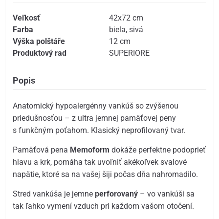
Veľkosť
42x72 cm
Farba
biela
,
sivá
Výška polštáře
12 cm
Produktový rad
SUPERIORE
Popis
Anatomický hypoalergénny vankúš so zvýšenou
priedušnosťou – z ultra jemnej pamäťovej peny
s funkčným poťahom. Klasický neprofilovaný tvar.
Pamäťová pena
Memoform
dokáže perfektne podoprieť
hlavu a krk, pomáha tak uvoľniť akékoľvek svalové
napätie, ktoré sa na vašej šiji počas dňa nahromadilo.
Stred vankúša je jemne
perforovaný
– vo vankúši sa
tak ľahko vymení vzduch pri každom vašom otočení.