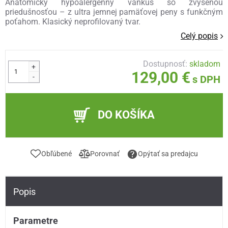
Anatomický hypoalergénny vankúš so zvýšenou
priedušnosťou – z ultra jemnej pamäťovej peny s funkčným
poťahom. Klasický neprofilovaný tvar.
Celý popis
Dostupnosť:
skladom
+
129,00 €
-
s DPH
DO KOŠÍKA
Obľúbené
Porovnať
Opýtať sa predajcu
Popis
Parametre