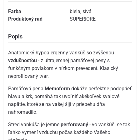
Farba
biela
,
sivá
Produktový rad
SUPERIORE
Popis
Anatomický hypoalergenny vankúš so zvýšenou
vzdušnosťou
- z ultrajemnej pamäťovej peny s
funkčným povlakom v nízkom prevedení. Klasický
neprofilovaný tvar.
Pamäťová pena
Memoform
dokáže perfektne podoprieť
hlavu a krk, pomáhá tak uvoľniť akékoľvek svalové
napätie, ktoré se na vašej šiji v priebehu dňa
nahromadilo.
Stred vankúša je jemne
perforovaný
- vo vankúši se tak
ľahko vymení vzduchu počas každého Vašeho