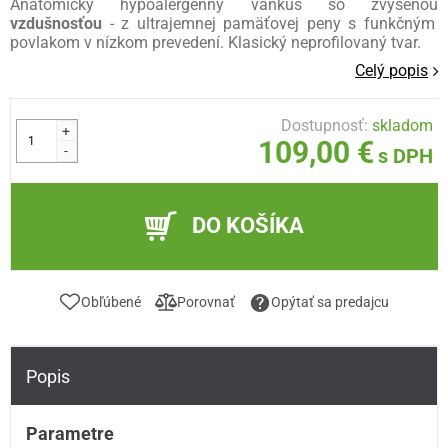
Anatomický hypoalergenny vankúš so zvýšenou
vzdušnosťou
- z ultrajemnej pamäťovej peny s funkčným
povlakom v nízkom prevedení. Klasický neprofilovaný tvar.
Celý popis
Dostupnosť:
skladom
+
109,00 €
-
s DPH
DO KOŠÍKA
Obľúbené
Porovnať
Opýtať sa predajcu
Popis
Parametre