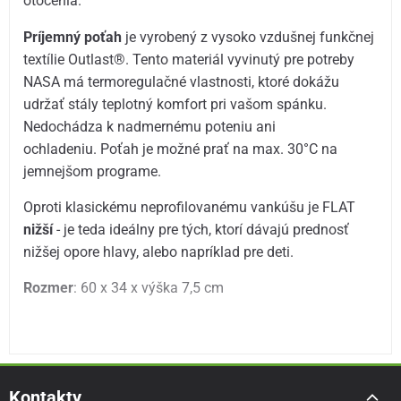
otočenia.
Príjemný poťah
je vyrobený z vysoko vzdušnej funkčnej
textílie Outlast®. Tento materiál vyvinutý pre potreby
NASA má termoregulačné vlastnosti, ktoré dokážu
udržať stály teplotný komfort pri vašom spánku.
Nedochádza k nadmernému poteniu ani
ochladeniu. Poťah je možné prať na max. 30°C na
jemnejšom programe.
Oproti klasickému neprofilovanému vankúšu je FLAT
nižší
- je teda ideálny pre tých, ktorí dávajú prednosť
nižšej opore hlavy, alebo napríklad pre deti.
Rozmer
: 60 x 34 x výška 7,5 cm
Kontakty