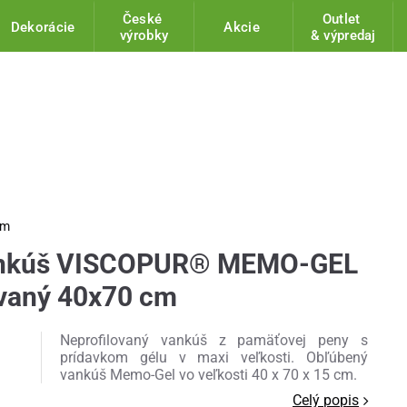
České
Outlet
Dekorácie
Akcie
výrobky
& výpredaj
cm
ankúš VISCOPUR® MEMO-GEL
ovaný 40x70 cm
Neprofilovaný vankúš z pamäťovej peny s
prídavkom gélu v maxi veľkosti. Obľúbený
vankúš Memo-Gel vo veľkosti 40 x 70 x 15 cm.
Celý popis