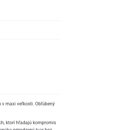
 v maxi veľkosti. Obľúbený
ch, ktorí hľadajú kompromis
núka prirodzený tvar bez