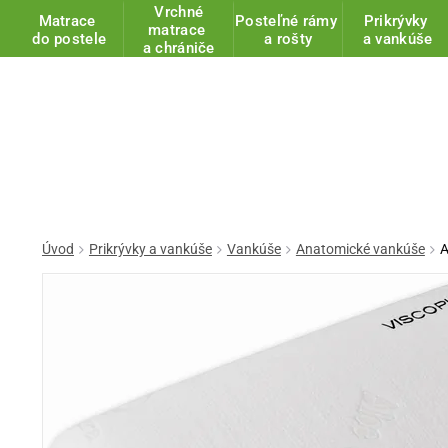
Vrchné
Matrace
Posteľné rámy
Prikrývky
matrace
do postele
a rošty
a vankúše
a chrániče
Úvod
Prikrývky a vankúše
Vankúše
Anatomické vankúše
A