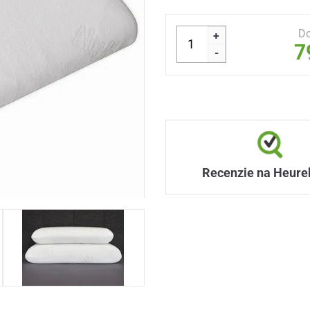
Do
+
7
-
Recenzie na Heure