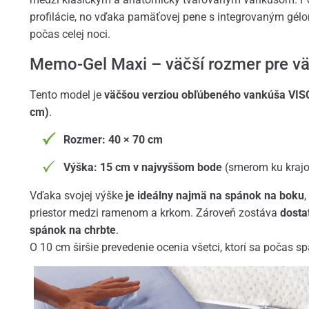
profilácie, no vďaka pamäťovej pene s integrovaným gél
počas celej noci.
Memo-Gel Maxi – väčší rozmer pre vä
Tento model je
väčšou verziou obľúbeného vankúša VI
cm)
.
Rozmer: 40 × 70 cm
Výška: 15 cm v najvyššom bode
(smerom ku krajo
Vďaka svojej výške
je ideálny najmä na spánok na boku
,
priestor medzi ramenom a krkom. Zároveň zostáva
dosta
spánok na chrbte
.
O 10 cm širšie prevedenie ocenia všetci, ktorí sa počas s