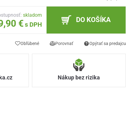
stupnosť:
skladom
DO KOŠÍKA
9,90 €
s DPH
Obľúbené
Porovnať
Opýtať sa predajcu
ka.cz
Nákup bez rizika