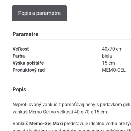
Popis a parametre
Parametre
Veľkosť
40x70 cm
Farba
biela
Výška polštáře
15 cm
Produktový rad
MEMO-GEL
Popis
Neprofilovaný vankúš z pamäťovej peny s prídavkom gélu
vankúš Memo-Gel vo veľkosti 40 x 70 x 15 cm.
Vankúš
Memo-Gel Maxi
predstavuje ideálnu voľbu pre tý
medzi klasickým a anatomicky tvarovaným vankúšom. Po