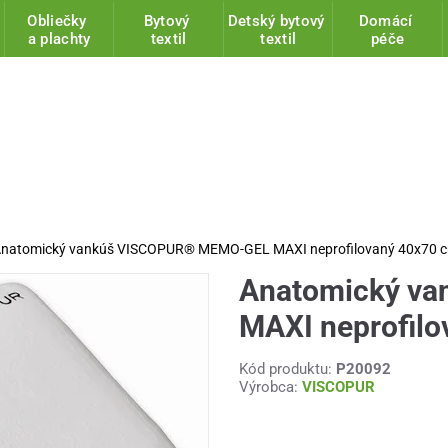
Obliečky
Bytový
Detský bytový
Domácí
a plachty
textil
textil
péče
natomický vankúš VISCOPUR® MEMO-GEL MAXI neprofilovaný 40x70 
Anatomický v
MAXI neprofil
Kód produktu:
P20092
Výrobca:
VISCOPUR