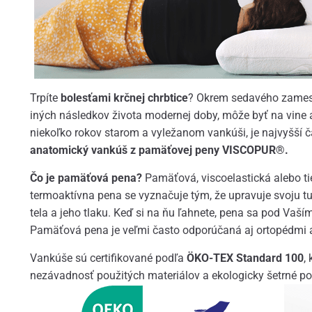
Trpíte
bolesťami krčnej chrbtice
? Okrem sedavého zames
iných následkov života modernej doby, môže byť na vine a
niekoľko rokov starom a vyležanom vankúši, je najvyšší 
anatomický vankúš z pamäťovej peny VISCOPUR®.
Čo je pamäťová pena?
Pamäťová, viscoelastická alebo tie
termoaktívna pena se vyznačuje tým, že upravuje svoju t
tela a jeho tlaku. Keď si na ňu ľahnete, pena sa pod Vaš
Pamäťová pena je veľmi často odporúčaná aj ortopédmi a
Vankúše sú certifikované podľa
ÖKO-TEX
Standard 100
,
nezávadnosť použitých materiálov a ekologicky šetrné po