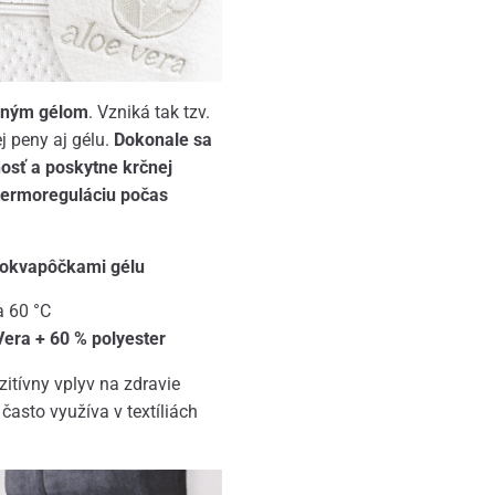
aným gélom
. Vzniká tak tzv.
j peny aj gélu.
Dokonale sa
nosť a poskytne krčnej
termoreguláciu počas
rokvapôčkami gélu
a 60 °C
era + 60 % polyester
itívny vplyv na zdravie
často využíva v textíliách