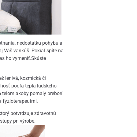
tnania, nedostatku pohybu a
j Váš vankúš. Pokiaľ spíte na
čas ho vymeniť.Skúste
ž lenivá, kozmická či
uhosť podľa tepla ludského
ím telom akoby pomaly preborí.
 fyzioterapeutmi.
 ktorý potvrdzuje zdravotnú
stupy pri výrobe.