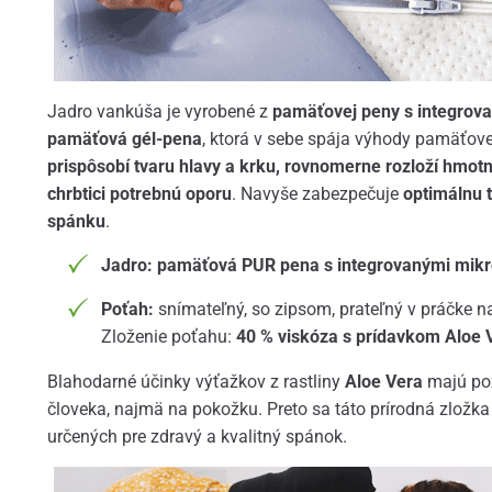
Jadro vankúša je vyrobené z
pamäťovej peny s integrov
pamäťová gél-pena
, ktorá v sebe spája výhody pamäťove
prispôsobí tvaru hlavy a krku, rovnomerne rozloží hmot
chrbtici potrebnú oporu
. Navyše zabezpečuje
optimálnu 
spánku
.
Jadro: pamäťová PUR pena s integrovanými mik
Poťah:
snímateľný, so zipsom,
prateľný v práčke n
Zloženie poťahu:
40 % viskóza s prídavkom Aloe V
Blahodarné účinky výťažkov z rastliny
Aloe Vera
majú poz
človeka, najmä na pokožku. Preto sa táto prírodná zložka 
určených pre zdravý a kvalitný spánok.