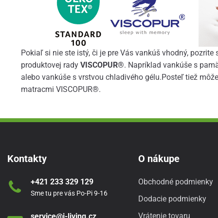
Pokiaľ si nie ste istý, či je pre Vás vankúš vhodný, pozrit
produktovej rady
VISCOPUR®
. Napríklad vankúše s pamä
alebo vankúše s vrstvou chladivého gélu.Posteľ tiež môže
matracmi VISCOPUR®.
Kontakty
O nákupe
+421 233 329 129
Obchodné podmienky
Sme tu pre vás Po-Pi 9-16
Dodacie podmienky
Vrátenie tovaru
service@i-living.cz