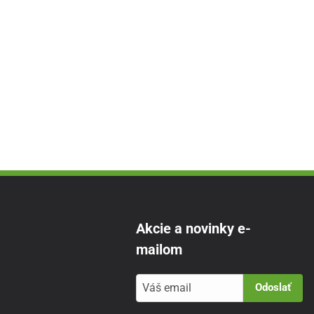
Akcie a novinky e-
mailom
Odoslať