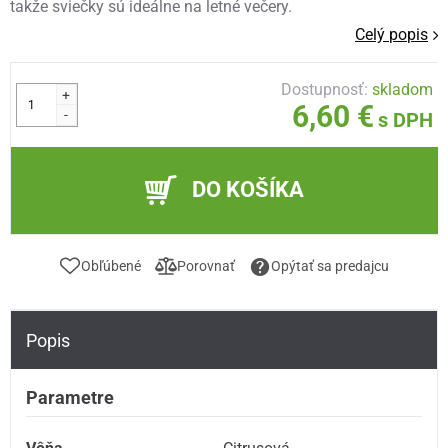
takže sviečky sú ideálne na letné večery.
Celý popis
Dostupnosť:
skladom
+
6,60 €
-
s DPH
DO KOŠÍKA
Obľúbené
Porovnať
Opýtať sa predajcu
Popis
Parametre