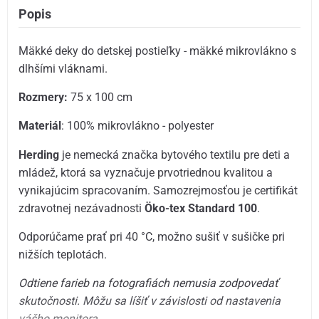
Popis
Mäkké deky do detskej postieľky - mäkké mikrovlákno s
dlhšími vláknami.
Rozmery:
75 x 100 cm
Materiál
: 100% mikrovlákno - polyester
Herding
je nemecká značka bytového textilu pre deti a
mládež, ktorá sa vyznačuje prvotriednou kvalitou a
vynikajúcim spracovaním. Samozrejmosťou je certifikát
zdravotnej nezávadnosti
Öko-tex Standard 100
.
Odporúčame prať pri 40 °C, možno sušiť v sušičke pri
nižších teplotách.
Odtiene farieb na fotografiách nemusia zodpovedať
skutočnosti.
Môžu sa líšiť v závislosti od nastavenia
vášho monitora.