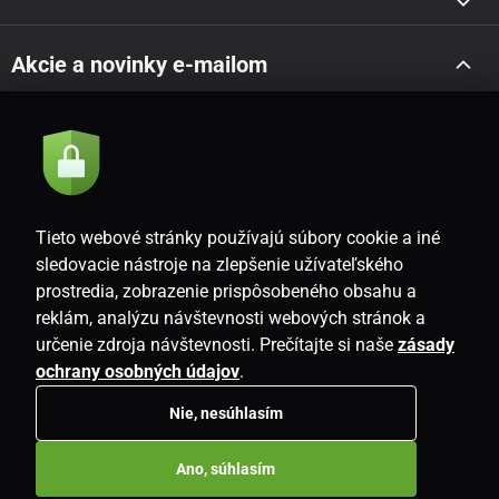
Akcie a novinky e-mailom
Odoslať
Súhlasím so
zásadami spracovania osobných údajov
Tieto webové stránky používajú súbory cookie a iné
sledovacie nástroje na zlepšenie užívateľského
prostredia, zobrazenie prispôsobeného obsahu a
SK
reklám, analýzu návštevnosti webových stránok a
určenie zdroja návštevnosti. Prečítajte si naše
zásady
ochrany osobných údajov
.
Nie, nesúhlasím
Copyright © 2026
www.i-living.sk
. Všetky práva vyhradené.
Ano, súhlasím