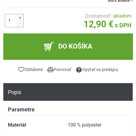
Dostupnosť:
skladom
+
12,90 €
-
s DPH
DO KOŠÍKA
Obľúbené
Porovnať
Opýtať sa predajcu
Popis
Parametre
Materiál
100 % polyester