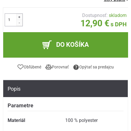
Dostupnosť:
skladom
+
12,90 €
-
s DPH
DO KOŠÍKA
Obľúbené
Porovnať
Opýtať sa predajcu
Popis
Parametre
Materiál
100 % polyester