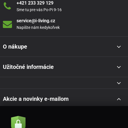
+421 233 329 129
Sme tu pre vás Po-Pi 9-16
service@i-living.cz
Napíšte nám kedykoľvek
O nákupe
Užitočné informácie
Akcie a novinky e-mailom
Odoslať
Súhlasím so
zásadami spracovania osobných údajov