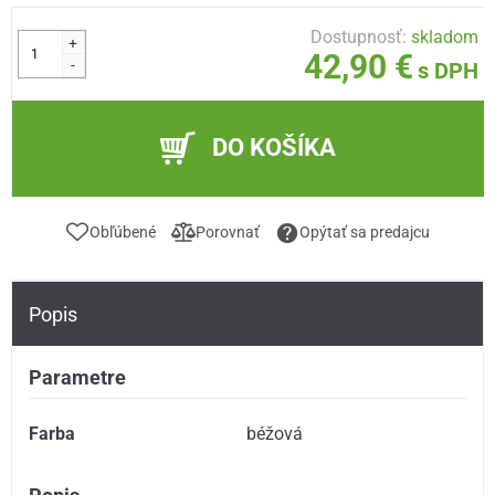
Dostupnosť:
skladom
+
42,90 €
-
s DPH
DO KOŠÍKA
Obľúbené
Porovnať
Opýtať sa predajcu
Popis
Parametre
Farba
béžová