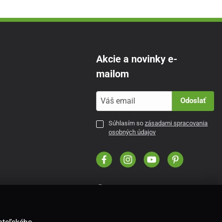
Akcie a novinky e-
mailom
Odoslať
Súhlasím so
zásadami spracovania
osobných údajov
SK