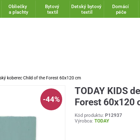
Obliečky
Bytový
Detský bytový
Domácí
a plachty
textil
textil
péče
ký koberec Child of the Forest 60x120 cm
TODAY KIDS det
-44%
Forest 60x120
Kód produktu:
P12937
Výrobca:
TODAY