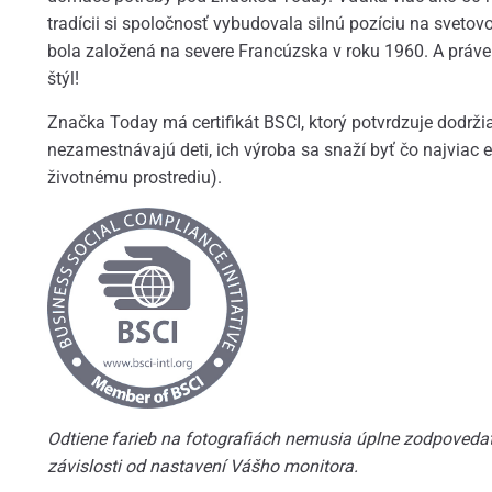
tradícii si spoločnosť vybudovala silnú pozíciu na sveto
bola založená na severe Francúzska v roku 1960. A práv
štýl!
Značka Today má certifikát BSCI, ktorý potvrdzuje dodrži
nezamestnávajú deti, ich výroba sa snaží byť čo najviac e
životnému prostrediu).
Odtiene farieb na fotografiách nemusia úplne zodpovedať 
závislosti od nastavení Vášho monitora.