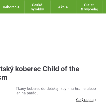
České
Outlet
Dekorácie
Akcie
výrobky
& výpredaj
ský koberec Child of the
 cm
Tkaný koberec do detskej izby - na hranie alebo
len na parádu.
Celý popis