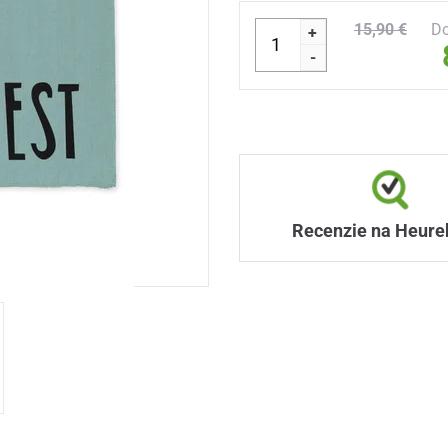
15,90 €
Do
+
-
Recenzie na Heure