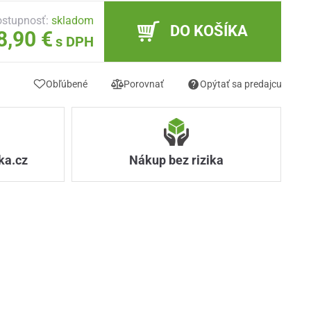
stupnosť:
skladom
DO KOŠÍKA
8,90 €
s DPH
Obľúbené
Porovnať
Opýtať sa predajcu
ka.cz
Nákup bez rizika