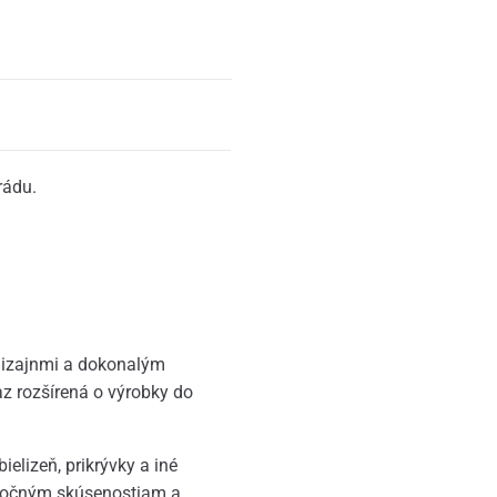
rádu.
dizajnmi a dokonalým
az rozšírená o výrobky do
ielizeň, prikrývky a iné
ročným skúsenostiam a