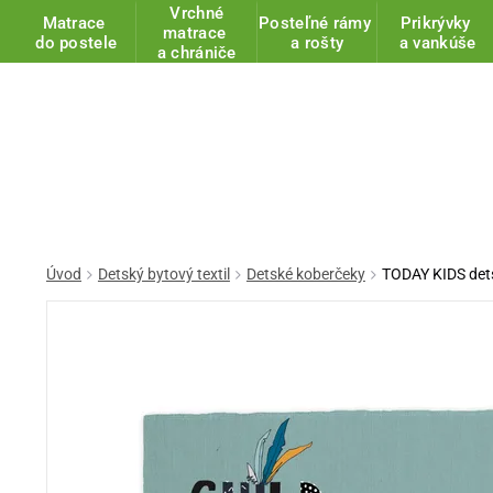
Vrchné
Matrace
Posteľné rámy
Prikrývky
matrace
do postele
a rošty
a vankúše
a chrániče
Úvod
Detský bytový textil
Detské koberčeky
TODAY KIDS dets