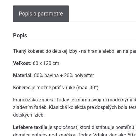
Popis a parametre
Popis
Tkaný koberec do detskej izby - na hranie alebo len na pa
Veľkosť:
60 x 120 cm
Materiál:
80% bavlna + 20% polyester
Koberec je možné prať v ruke (max. 30°).
Francúzska značka Today je známa svojimi modernými 
zladením farieb. Klasická kolekcia pre dospelých bola ter
detských izieb.
Lefebvre textile
je spoločnosť, ktorá distribuuje posteľnú b
domáce potreby pod značkou Today. Vďaka viac ako 50-