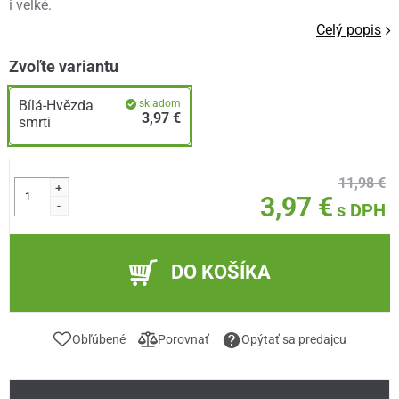
i velké.
Celý popis
Zvoľte variantu
Bílá-Hvězda
skladom
3,97 €
smrti
11,98 €
+
3,97 €
-
s DPH
DO KOŠÍKA
Obľúbené
Porovnať
Opýtať sa predajcu