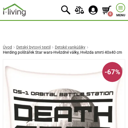
0
MENU
Úvod
Detský bytový textil
Detské vankúšiky
Herding polštářek Star wars-Hvězdné války, Hvězda smrti 40x40 cm
-67%