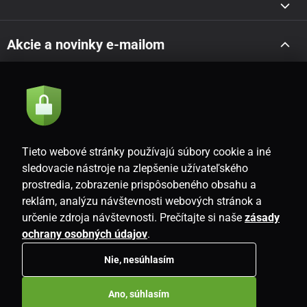
Akcie a novinky e-mailom
Odoslať
Súhlasím so
zásadami spracovania osobných údajov
Tieto webové stránky používajú súbory cookie a iné
sledovacie nástroje na zlepšenie užívateľského
prostredia, zobrazenie prispôsobeného obsahu a
SK
reklám, analýzu návštevnosti webových stránok a
určenie zdroja návštevnosti. Prečítajte si naše
zásady
ochrany osobných údajov
.
Nie, nesúhlasím
Copyright © 2026
www.i-living.sk
. Všetky práva vyhradené.
Ano, súhlasím