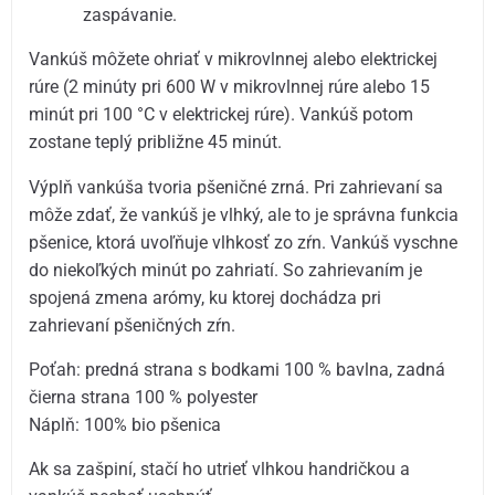
zaspávanie.
Vankúš môžete ohriať v mikrovlnnej alebo elektrickej
rúre (2 minúty pri 600 W v mikrovlnnej rúre alebo 15
minút pri 100 °C v elektrickej rúre). Vankúš potom
zostane teplý približne 45 minút.
Výplň vankúša tvoria pšeničné zrná. Pri zahrievaní sa
môže zdať, že vankúš je vlhký, ale to je správna funkcia
pšenice, ktorá uvoľňuje vlhkosť zo zŕn. Vankúš vyschne
do niekoľkých minút po zahriatí. So zahrievaním je
spojená zmena arómy, ku ktorej dochádza pri
zahrievaní pšeničných zŕn.
Poťah: predná strana s bodkami 100 % bavlna, zadná
čierna strana 100 % polyester
Náplň: 100% bio pšenica
Ak sa zašpiní, stačí ho utrieť vlhkou handričkou a