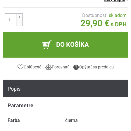
Dostupnosť:
skladom
+
29,90 €
-
s DPH
DO KOŠÍKA
Obľúbené
Porovnať
Opýtať sa predajcu
Popis
Parametre
Farba
čierna