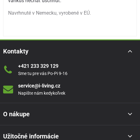
vankúš nechať uschnúť.
Navrhnuté v Nemecku, vyrobené v EÚ.
Kontakty
+421 233 329 129
Sme tu pre vás Po-Pi 9-16
service@i-living.cz
Napíšte nám kedykoľvek
O nákupe
Užitočné informácie