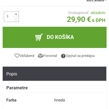
Dostupnosť:
skladom
+
29,90 €
-
s DPH
DO KOŠÍKA
Obľúbené
Porovnať
Opýtať sa predajcu
Popis
Parametre
Farba
hnedá