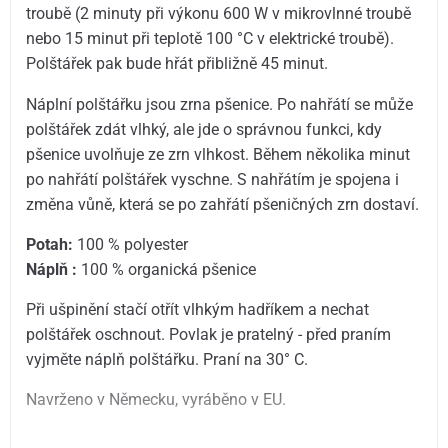
troubě (2 minuty při výkonu 600 W v mikrovlnné troubě
nebo 15 minut při teplotě 100 °C v elektrické troubě).
Polštářek pak bude hřát přibližně 45 minut.
Náplní polštářku jsou zrna pšenice. Po nahřátí se může
polštářek zdát vlhký, ale jde o správnou funkci, kdy
pšenice uvolňuje ze zrn vlhkost. Během několika minut
po nahřátí polštářek vyschne. S nahřátím je spojena i
změna vůně, která se po zahřátí pšeničných zrn dostaví.
Potah:
100 % polyester
Náplň :
100 % organická pšenice
Při ušpinění stačí otřít vlhkým hadříkem a nechat
polštářek oschnout. Povlak je pratelný - před praním
vyjměte náplň polštářku. Praní na 30° C.
Navrženo v Německu, vyráběno v EU.