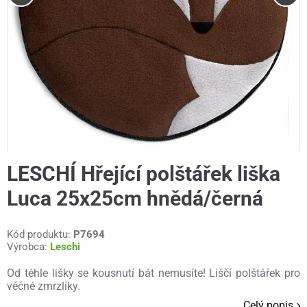
LESCHÍ Hřející polštářek liška
Luca 25x25cm hnědá/černá
Kód produktu:
P7694
Výrobca:
Leschi
Od téhle lišky se kousnutí bát nemusíte! Liščí polštářek pro
věčné zmrzlíky.
Celý popis