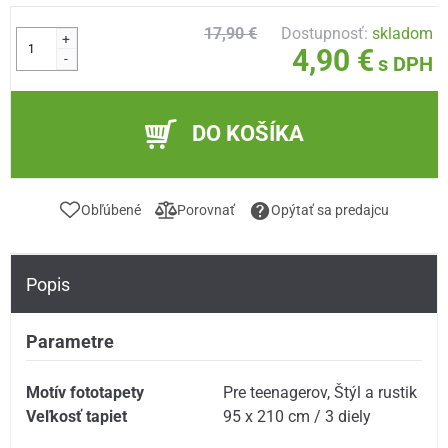
17,90 €
Dostupnosť:
skladom
+
4,90 €
-
s DPH
DO KOŠÍKA
Obľúbené
Porovnať
Opýtať sa predajcu
Popis
Parametre
Motív fototapety
Pre teenagerov
,
Štýl a rustik
Veľkosť tapiet
95 x 210 cm / 3 diely