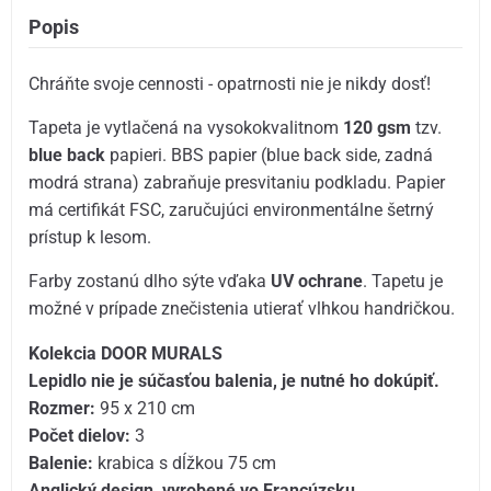
Popis
Chráňte svoje cennosti - opatrnosti nie je nikdy dosť!
Tapeta je vytlačená na vysokokvalitnom
120 gsm
tzv.
blue back
papieri. BBS papier (blue back side, zadná
modrá strana) zabraňuje presvitaniu podkladu. Papier
má certifikát FSC, zaručujúci environmentálne šetrný
prístup k lesom.
Farby zostanú dlho sýte vďaka
UV ochrane
. Tapetu je
možné v prípade znečistenia utierať vlhkou handričkou.
Kolekcia DOOR MURALS
Lepidlo nie je súčasťou balenia, je nutné ho dokúpiť.
Rozmer:
95 x 210 cm
Počet dielov:
3
Balenie:
krabica s dĺžkou 75 cm
Anglický design, vyrobené vo Francúzsku.