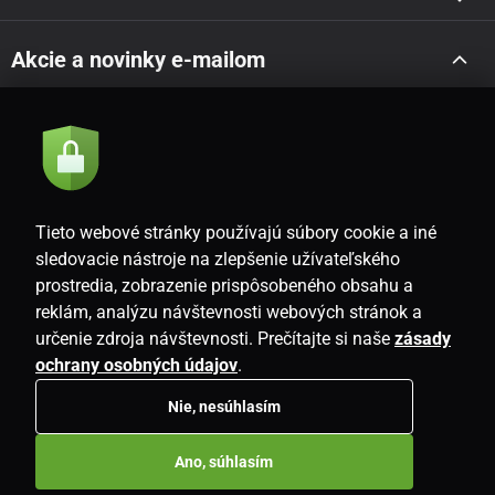
Akcie a novinky e-mailom
Odoslať
Súhlasím so
zásadami spracovania osobných údajov
Tieto webové stránky používajú súbory cookie a iné
sledovacie nástroje na zlepšenie užívateľského
prostredia, zobrazenie prispôsobeného obsahu a
SK
reklám, analýzu návštevnosti webových stránok a
určenie zdroja návštevnosti. Prečítajte si naše
zásady
ochrany osobných údajov
.
Nie, nesúhlasím
Copyright © 2026
www.i-living.sk
. Všetky práva vyhradené.
Ano, súhlasím