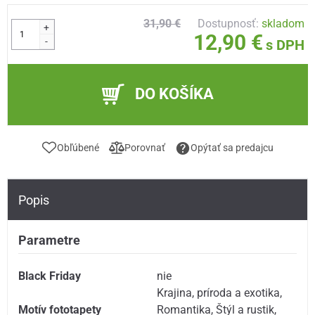
31,90 €
Dostupnosť:
skladom
+
12,90 €
-
s DPH
DO KOŠÍKA
Obľúbené
Porovnať
Opýtať sa predajcu
Popis
Parametre
Black Friday
nie
Krajina, príroda a exotika
,
Motív fototapety
Romantika
,
Štýl a rustik
,