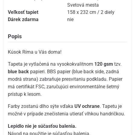
Svetová mesta
Veľkosť tapiet
158 x 232 cm / 2 diely
Dárek zdarma
nie
Popis
Kúsok Ríma u Vás doma!
Tapeta je vytlačená na vysokokvalitnom
120 gsm
tzv.
blue back
papieri. BBS papier (blue back side, zadná
modrá strana) zabraňuje presvitaniu podkladu. Papier
má certifikát FSC, zaručujúci environmentálne šetrný
prístup k lesom.
Farby zostanú dlho sýte vďaka
UV ochrane
. Tapetu je
možné v prípade znečistenia utierať vlhkou handričkou.
Lepidlo nie je súčasťou balenia.
Návod na použitie je súčasťou balenia.