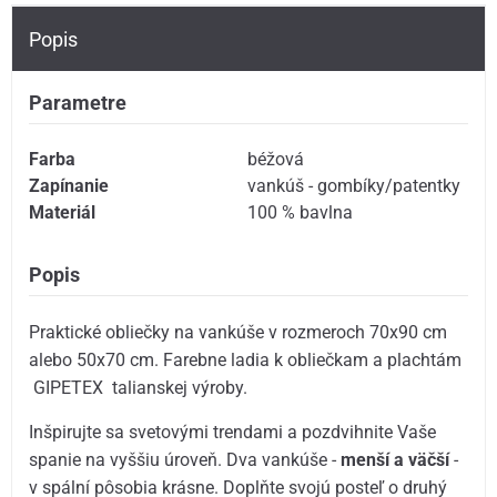
Popis
Parametre
Farba
béžová
Zapínanie
vankúš - gombíky/patentky
Materiál
100 % bavlna
Popis
Praktické obliečky na vankúše v rozmeroch 70x90 cm
alebo 50x70 cm. Farebne ladia k obliečkam a plachtám
GIPETEX talianskej výroby.
Inšpirujte sa svetovými trendami a pozdvihnite Vaše
spanie na vyššiu úroveň. Dva vankúše -
menší a väčší
-
v spální pôsobia krásne. Doplňte svojú posteľ o druhý