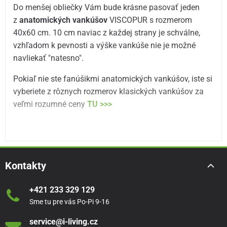
Do menšej obliečky Vám bude krásne pasovať jeden
z
anatomických vankúšov
VISCOPUR s rozmerom
40x60 cm. 10 cm naviac z každej strany je schválne,
vzhľadom k pevnosti a výške vankúše nie je možné
navliekať "natesno".
Pokiaľ nie ste fanúšikmi anatomických vankúšov, iste si
vyberiete z rôznych rozmerov klasických vankúšov za
veľmi rozumné ceny
TU >>>
Kontakty
+421 233 329 129
Sme tu pre vás Po-Pi 9-16
service@i-living.cz