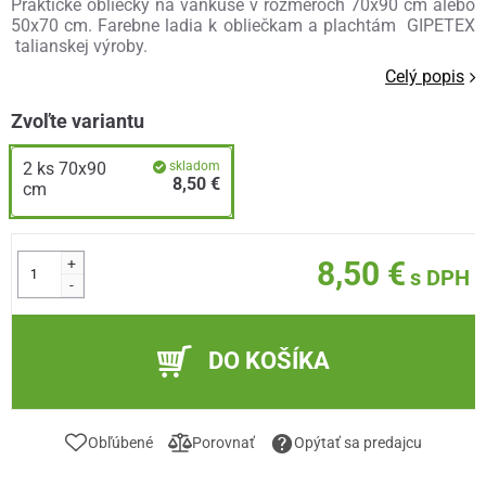
Praktické obliečky na vankúše v rozmeroch 70x90 cm alebo
50x70 cm. Farebne ladia k obliečkam a plachtám GIPETEX
talianskej výroby.
Celý popis
Zvoľte variantu
2 ks 70x90
skladom
8,50 €
cm
+
8,50 €
s DPH
-
DO KOŠÍKA
Obľúbené
Porovnať
Opýtať sa predajcu