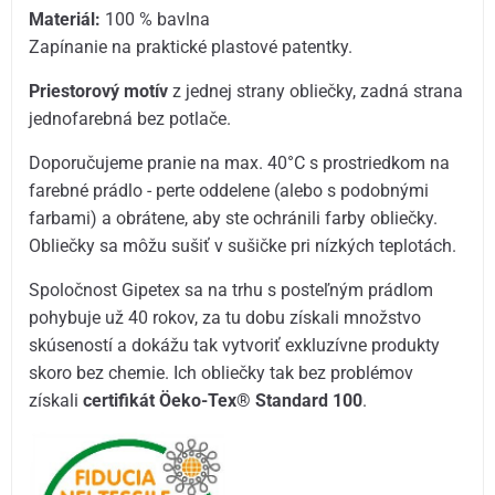
Materiál:
100 % bavlna
Zapínanie na praktické plastové patentky.
Priestorový motív
z jednej strany obliečky, zadná strana
jednofarebná bez potlače.
Doporučujeme pranie na max. 40°C s prostriedkom na
farebné prádlo - perte oddelene (alebo s podobnými
farbami) a obrátene, aby ste ochránili farby obliečky.
Obliečky sa môžu sušiť v sušičke pri nízkých teplotách.
Spoločnost Gipetex sa na trhu s posteľným prádlom
pohybuje už 40 rokov, za tu dobu získali množstvo
skúseností a dokážu tak vytvoriť exkluzívne produkty
skoro bez chemie. Ich obliečky tak bez problémov
získali
certifikát Öeko-Tex® Standard 100
.