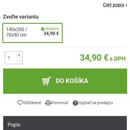
Celý popis
Zvoľte variantu
140x200 /
skladom
34,90 €
70x90 cm
+
34,90 €
s DPH
-
DO KOŠÍKA
Obľúbené
Porovnať
Opýtať sa predajcu
Popis