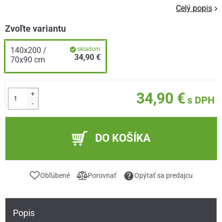
Celý popis
Zvoľte variantu
140x200 /
skladom
34,90 €
70x90 cm
+
34,90 €
s DPH
-
DO KOŠÍKA
Obľúbené
Porovnať
Opýtať sa predajcu
Popis