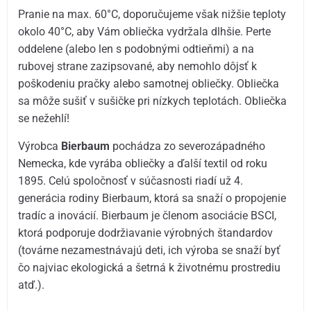
Pranie na max. 60°C, doporučujeme však nižšie teploty
okolo 40°C, aby Vám obliečka vydržala dlhšie. Perte
oddelene (alebo len s podobnými odtieňmi) a na
rubovej strane zazipsované, aby nemohlo dôjsť k
poškodeniu pračky alebo samotnej obliečky. Obliečka
sa môže sušiť v sušičke pri nízkych teplotách. Obliečka
se nežehlí!
Výrobca
Bierbaum
pochádza zo severozápadného
Nemecka, kde vyrába obliečky a ďalší textil od roku
1895. Celú spoločnosť v súčasnosti riadí už 4.
generácia rodiny Bierbaum, ktorá sa snaží o propojenie
tradíc a inovácií. Bierbaum je členom asociácie BSCI,
ktorá podporuje dodržiavanie výrobných štandardov
(továrne nezamestnávajú deti, ich výroba se snaží byť
čo najviac ekologická a šetrná k životnému prostrediu
atď.).