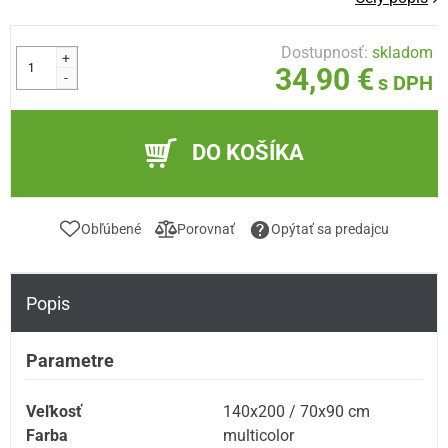
Dostupnosť:
skladom
+
34,90 €
-
s DPH
DO KOŠÍKA
Obľúbené
Porovnať
Opýtať sa predajcu
Popis
Parametre
Veľkosť
140x200 / 70x90 cm
Farba
multicolor