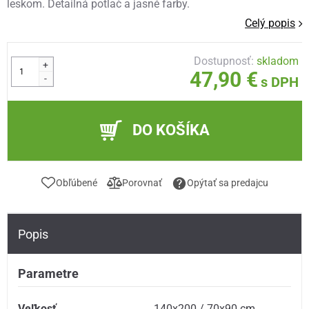
leskom. Detailná potlač a jasné farby.
Celý popis
Dostupnosť:
skladom
+
47,90 €
-
s DPH
DO KOŠÍKA
Obľúbené
Porovnať
Opýtať sa predajcu
Popis
Parametre
Veľkosť
140x200 / 70x90 cm