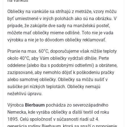
na vankúš
Obliečky na vankúše sa stríhajú z metráže, vzory môžu
byť umiestnené v iných polohách ako sú na obrázku. V
prípade, že zakúpite dve sady na manželskú posteľ,
môžete mať obliečky mierne odlišné. Toto nie je vada
výrobku a nie je to dôvodom obliečky reklamovať.
Pranie na max. 60°C, doporučujeme však nižšie teploty
okolo 40°C, aby Vám obliečky vydržali dlhšie. Perte
oddelene (alebo iba s podobnými odtieňmi) a obrátene,
zazipsované, aby nemohlo dôjsť k poškodeniu pračky
alebo samotnej obliečky. Obliečky sa môžu sušiť v
sušičke pri nízkých teplotách. Obliečky nemajú
nežehlivú úpravu.
Výrobca
Bierbaum
pochádza zo severozápadného
Nemecka, kde vyrába obliečky a ďalší textil od roku
1895. Celú spoločnosť v súčasnosti riadí už 4.
generácia rodiny Bierbaum, ktorá sa snaží o propojenie