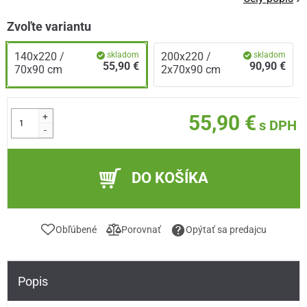
Zvoľte variantu
140x220 /
skladom
200x220 /
skladom
55,90 €
90,90 €
70x90 cm
2x70x90 cm
+
55,90 €
s DPH
-
DO KOŠÍKA
Obľúbené
Porovnať
Opýtať sa predajcu
Popis