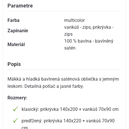
Parametre
Farba
multicolor
vankúš - zips
,
prikrývka -
Zapínanie
zips
100 % bavlna - bavlněný
Materiál
satén
Popis
Mäkká a hladká bavlnená saténová obliečka s jemným
leskom. Detailná potlač a jasné farby.
Rozmery:
klasický: prikrývka 140x200 + vankúš 70x90 cm
predľžený: prikrývka 140x220 + vankúš 70x90
cm