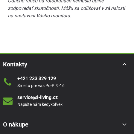
Odtiene farieb na fotografiách nemusia úplne
zodpovedať skutočnosti. Môžu sa odlišovať v závislosti
na nastavení Vášho monitora.
Kontakty
+421 233 329 129
Sme tu pre vás Po-Pi 9-16
service@i-living.cz
Napíšte nám kedykoľvek
O nákupe