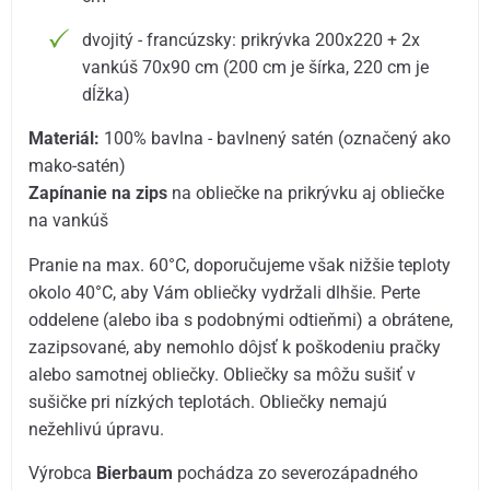
dvojitý - francúzsky: prikrývka 200x220 + 2x
vankúš 70x90 cm (200 cm je šírka, 220 cm je
dĺžka)
Materiál:
100% bavlna - bavlnený satén (označený ako
mako-satén)
Zapínanie na zips
na obliečke na prikrývku aj obliečke
na vankúš
Pranie na max. 60°C, doporučujeme však nižšie teploty
okolo 40°C, aby Vám obliečky vydržali dlhšie. Perte
oddelene (alebo iba s podobnými odtieňmi) a obrátene,
zazipsované, aby nemohlo dôjsť k poškodeniu pračky
alebo samotnej obliečky. Obliečky sa môžu sušiť v
sušičke pri nízkých teplotách. Obliečky nemajú
nežehlivú úpravu.
Výrobca
Bierbaum
pochádza zo severozápadného