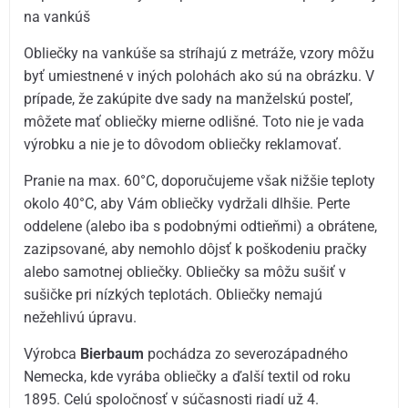
na vankúš
Obliečky na vankúše sa stríhajú z metráže, vzory môžu
byť umiestnené v iných polohách ako sú na obrázku. V
prípade, že zakúpite dve sady na manželskú posteľ,
môžete mať obliečky mierne odlišné. Toto nie je vada
výrobku a nie je to dôvodom obliečky reklamovať.
Pranie na max. 60°C, doporučujeme však nižšie teploty
okolo 40°C, aby Vám obliečky vydržali dlhšie. Perte
oddelene (alebo iba s podobnými odtieňmi) a obrátene,
zazipsované, aby nemohlo dôjsť k poškodeniu pračky
alebo samotnej obliečky. Obliečky sa môžu sušiť v
sušičke pri nízkých teplotách. Obliečky nemajú
nežehlivú úpravu.
Výrobca
Bierbaum
pochádza zo severozápadného
Nemecka, kde vyrába obliečky a ďalší textil od roku
1895. Celú spoločnosť v súčasnosti riadí už 4.