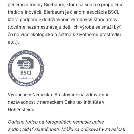
generácia rodiny Bierbaum, ktorá sa snaží o propojenie
tradíc a inovácií. Bierbaum je členom asociácie BSCI,
ktorá podporuje dodržiavanie výrobných štandardov
(továrne nezamestnávajú deti, ich výroba se snaží byť
čo najviac ekologická a šetrná k životnému prostrediu
atď.).
Vyrobené v Nemecku. Atestované na zdravotnúí
nezávadnosť v nemeckém Oeko tex inštitúte v
Hohensteinu.
Odtiene farieb na fotografiách nemusia úplne
zodpovedať skutočnosti. Môžu sa odlišovať v závislosti