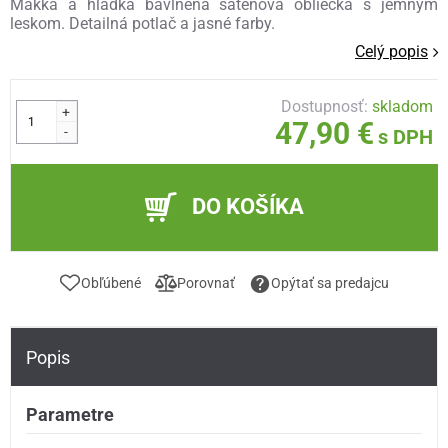
Mäkká a hladká bavlnená saténová obliečka s jemným
leskom. Detailná potlač a jasné farby.
Celý popis
Dostupnosť:
skladom
+
47,90 €
-
s DPH
DO KOŠÍKA
Obľúbené
Porovnať
Opýtať sa predajcu
Popis
Parametre