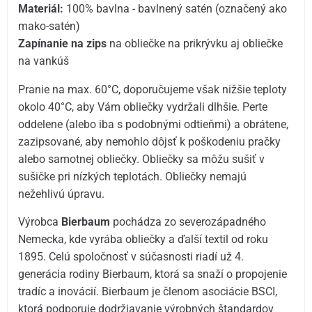
Materiál:
100% bavlna - bavlnený satén (označený ako
mako-satén)
Zapínanie na zips
na obliečke na prikrývku aj obliečke
na vankúš
Pranie na max. 60°C, doporučujeme však nižšie teploty
okolo 40°C, aby Vám obliečky vydržali dlhšie. Perte
oddelene (alebo iba s podobnými odtieňmi) a obrátene,
zazipsované, aby nemohlo dôjsť k poškodeniu pračky
alebo samotnej obliečky. Obliečky sa môžu sušiť v
sušičke pri nízkých teplotách. Obliečky nemajú
nežehlivú úpravu.
Výrobca
Bierbaum
pochádza zo severozápadného
Nemecka, kde vyrába obliečky a ďalší textil od roku
1895. Celú spoločnosť v súčasnosti riadí už 4.
generácia rodiny Bierbaum, ktorá sa snaží o propojenie
tradíc a inovácií. Bierbaum je členom asociácie BSCI,
ktorá podporuje dodržiavanie výrobných štandardov