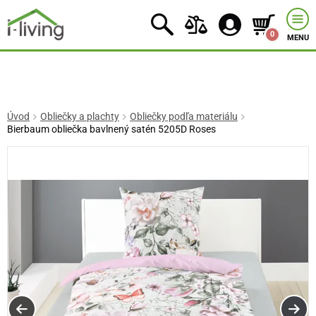
0
MENU
Úvod
Obliečky a plachty
Obliečky podľa materiálu
Bierbaum obliečka bavlnený satén 5205D Roses