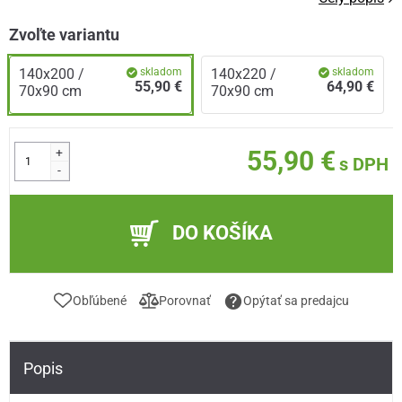
Zvoľte variantu
140x200 /
skladom
140x220 /
skladom
55,90 €
64,90 €
70x90 cm
70x90 cm
+
55,90 €
s DPH
-
DO KOŠÍKA
Obľúbené
Porovnať
Opýtať sa predajcu
Popis