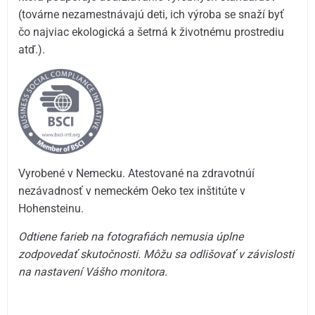
(továrne nezamestnávajú deti, ich výroba se snaží byť
čo najviac ekologická a šetrná k životnému prostrediu
atď.).
Vyrobené v Nemecku. Atestované na zdravotnúí
nezávadnosť v nemeckém Oeko tex inštitúte v
Hohensteinu.
Odtiene farieb na fotografiách nemusia úplne
zodpovedať skutočnosti. Môžu sa odlišovať v závislosti
na nastavení Vášho monitora.