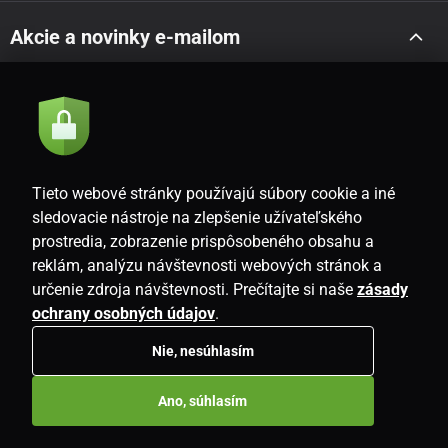
Akcie a novinky e-mailom
Odoslať
Súhlasím so
zásadami spracovania osobných údajov
Tieto webové stránky používajú súbory cookie a iné
sledovacie nástroje na zlepšenie užívateľského
prostredia, zobrazenie prispôsobeného obsahu a
SK
reklám, analýzu návštevnosti webových stránok a
určenie zdroja návštevnosti. Prečítajte si naše
zásady
ochrany osobných údajov
.
Nie, nesúhlasím
Copyright © 2026
www.i-living.sk
. Všetky práva vyhradené.
Ano, súhlasím
E-shop vytvorila
SIMPLIA.cz