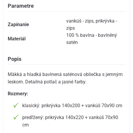
Parametre
vankúš - zips
,
prikrývka -
Zapínanie
zips
100 % bavlna - bavlněný
Materiál
satén
Popis
Mäkká a hladká bavlnená saténová obliečka s jemným
leskom. Detailná potlač a jasné farby.
Rozmery:
klasický: prikrývka 140x200 + vankúš 70x90 cm
predľžený: prikrývka 140x220 + vankúš 70x90
cm