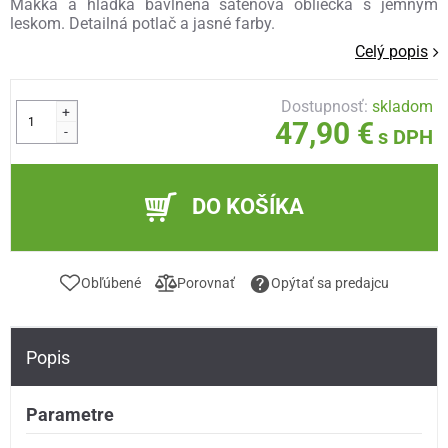
Mäkká a hladká bavlnená saténová obliečka s jemným
leskom. Detailná potlač a jasné farby.
Celý popis
Dostupnosť:
skladom
+
47,90 €
-
s DPH
DO KOŠÍKA
Obľúbené
Porovnať
Opýtať sa predajcu
Popis
Parametre