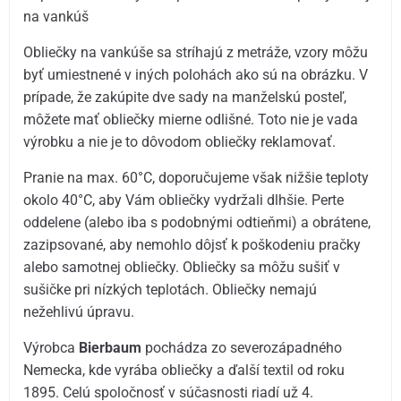
na vankúš
Obliečky na vankúše sa stríhajú z metráže, vzory môžu
byť umiestnené v iných polohách ako sú na obrázku. V
prípade, že zakúpite dve sady na manželskú posteľ,
môžete mať obliečky mierne odlišné. Toto nie je vada
výrobku a nie je to dôvodom obliečky reklamovať.
Pranie na max. 60°C, doporučujeme však nižšie teploty
okolo 40°C, aby Vám obliečky vydržali dlhšie. Perte
oddelene (alebo iba s podobnými odtieňmi) a obrátene,
zazipsované, aby nemohlo dôjsť k poškodeniu pračky
alebo samotnej obliečky. Obliečky sa môžu sušiť v
sušičke pri nízkých teplotách. Obliečky nemajú
nežehlivú úpravu.
Výrobca
Bierbaum
pochádza zo severozápadného
Nemecka, kde vyrába obliečky a ďalší textil od roku
1895. Celú spoločnosť v súčasnosti riadí už 4.