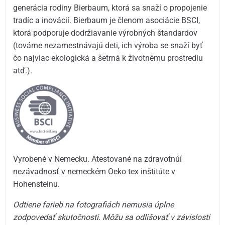
generácia rodiny Bierbaum, ktorá sa snaží o propojenie
tradíc a inovácií. Bierbaum je členom asociácie BSCI,
ktorá podporuje dodržiavanie výrobných štandardov
(továrne nezamestnávajú deti, ich výroba se snaží byť
čo najviac ekologická a šetrná k životnému prostrediu
atď.).
Vyrobené v Nemecku. Atestované na zdravotnúí
nezávadnosť v nemeckém Oeko tex inštitúte v
Hohensteinu.
Odtiene farieb na fotografiách nemusia úplne
zodpovedať skutočnosti. Môžu sa odlišovať v závislosti