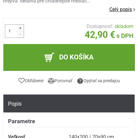
hrejivá. Ideálna pre chladnejšie mesiac...
Celý popis
Dostupnosť:
skladom
+
42,90 €
-
s DPH
DO KOŠÍKA
Obľúbené
Porovnať
Opýtať sa predajcu
Popis
Parametre
Veľkosť
140x200 / 70x90 cm