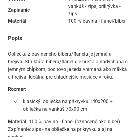
vankúš - zips
,
prikrývka -
Zapínanie
zips
Materiál
100 % bavlna - flanel/biber
Popis
Obliečka z bavlneného biberu/flanelu je jemná a
hrejivá. Štruktúra biberu/flanelu je hustá a nadýchaná s
jemným chĺpkom, pocitovo je teda vnímaná ako mäkká
a hrejivá. Ideálna pre chladnejšie mesiace v roku.
Rozmer:
klasický: obliečka na prikryvku 140x200 +
obliečka na vankúš 70x90 cm
Materiál:
100 % bavlna - flanel (označené ako biber)
Zapínanie: zips - na obliečke na prikrývku a aj na
vankúš