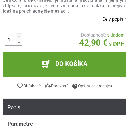
Štruktúra biberu/flanelu je hustá a nadýchaná s jemným
chĺpkom, pocitovo je teda vnímaná ako mäkká a hrejivá.
Ideálna pre chladnejšie mesiac...
Celý popis
Dostupnosť:
skladom
+
42,90 €
-
s DPH
DO KOŠÍKA
Obľúbené
Porovnať
Opýtať sa predajcu
Popis
Parametre