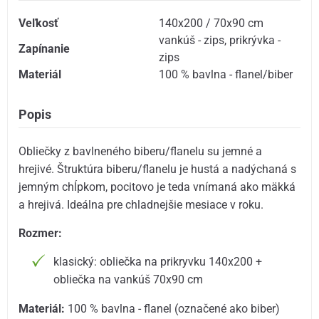
Veľkosť
140x200 / 70x90 cm
vankúš - zips
,
prikrývka -
Zapínanie
zips
Materiál
100 % bavlna - flanel/biber
Popis
Obliečky z bavlneného biberu/flanelu su jemné a
hrejivé. Štruktúra biberu/flanelu je hustá a nadýchaná s
jemným chĺpkom, pocitovo je teda vnímaná ako mäkká
a hrejivá. Ideálna pre chladnejšie mesiace v roku.
Rozmer:
klasický: obliečka na prikryvku 140x200 +
obliečka na vankúš 70x90 cm
Materiál:
100 % bavlna - flanel (označené ako biber)