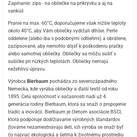
Zapínanie: zips - na obliečke na prikrývku a aj na
vankúš
Pranie na max. 60°C, doporučujeme však nižšie teploty
okolo 40°C, aby Vám obliečky vydržali dlhšie. Perte
oddelene (alebo iba s podobnými odtieňmi) a obrátene,
zazipsované, aby nemohlo dôjsť k poškodeniu pračky
alebo samotnej obliečky. Obliečky sa môžu sušiť v
sušičke pri nízkých teplotách. Obliečky nemajú
nežehlivú úpravu.
Výrobca
Bierbaum
pochádza zo severozápadného
Nemecka, kde vyrába obliečky a ďalší textil od roku
1895. Celú spoločnosť v súčasnosti riadí už 4.
generácia rodiny Bierbaum, ktorá sa snaží o propojenie
tradíc a inovácií. Bierbaum je členom asociácie BSCI,
ktorá podporuje dodržiavanie výrobných štandardov
(továrne nezamestnávajú deti, ich výroba se snaží byť
čo najviac ekologická a šetrná k životnému prostrediu