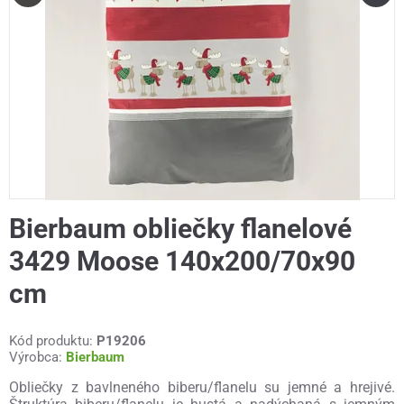
Bierbaum obliečky flanelové
3429 Moose 140x200/70x90
cm
Kód produktu:
P19206
Výrobca:
Bierbaum
Obliečky z bavlneného biberu/flanelu su jemné a hrejivé.