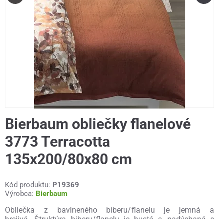
Bierbaum obliečky flanelové
3773 Terracotta
135x200/80x80 cm
Kód produktu:
P19369
Výrobca:
Bierbaum
Obliečka z bavlneného biberu/flanelu je jemná a