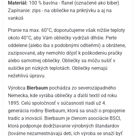
Materiál:
100 % bavlna - flanel (označené ako biber)
Zapínanie: zips - na obliečke na prikrývku a aj na
vankúš
Pranie na max. 60°C, doporučujeme však nižšie teploty
okolo 40°C, aby Vám obliečky vydržali dlhšie. Perte
oddelene (alebo iba s podobnými odtieňmi) a obrátene,
zazipsované, aby nemohlo dôjsť k poškodeniu pračky
alebo samotnej obliečky. Obliečky sa môžu sušiť v
sušičke pri nízkých teplotách. Obliečky nemajú
nežehlivú úpravu.
Výrobca
Bierbaum
pochádza zo severozápadného
Nemecka, kde vyrába obliečky a ďalší textil od roku
1895. Celú spoločnosť v súčasnosti riadí už 4.
generácia rodiny Bierbaum, ktorá sa snaží o propojenie
tradíc a inovácií. Bierbaum je členom asociácie BSCI,
ktorá podporuje dodržiavanie výrobných štandardov
(továrne nezamestnávajú deti, ich výroba se snaží byť