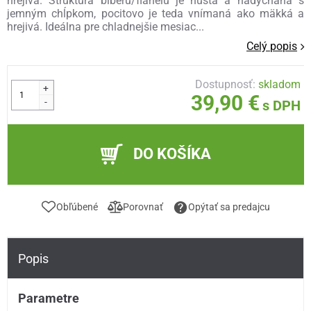
hrejivá. Štruktúra biberu/flanelu je hustá a nadýchaná s
jemným chĺpkom, pocitovo je teda vnímaná ako mäkká a
hrejivá. Ideálna pre chladnejšie mesiac...
Celý popis
Dostupnosť:
skladom
+
39,90 €
-
s DPH
DO KOŠÍKA
Obľúbené
Porovnať
Opýtať sa predajcu
Popis
Parametre