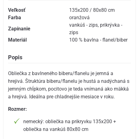
Veľkosť
135x200 / 80x80 cm
Farba
oranžová
vankúš - zips
,
prikrývka -
Zapínanie
zips
Materiál
100 % bavlna - flanel/biber
Popis
Obliečka z bavlneného biberu/flanelu je jemná a
hrejivá. Štruktúra biberu/flanelu je hustá a nadýchaná s
jemným chĺpkom, pocitovo je teda vnímaná ako mäkká
a hrejivá. Ideálna pre chladnejšie mesiace v roku.
Rozmer:
nemecký: obliečka na prikryvku 135x200 +
obliečka na vankúš 80x80 cm