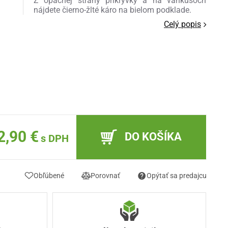
Z opačnej strany prikrývky a na vankúšoch
nájdete čierno-žlté káro na bielom podklade.
Celý popis
2,90 €
DO KOŠÍKA
s DPH
Obľúbené
Porovnať
Opýtať sa predajcu