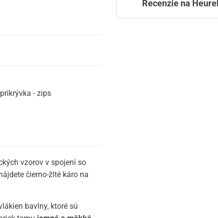
Recenzie na Heure
prikrývka - zips
ických vzorov v spojení so
ájdete čierno-žlté káro na
lákien bavlny, ktoré sú