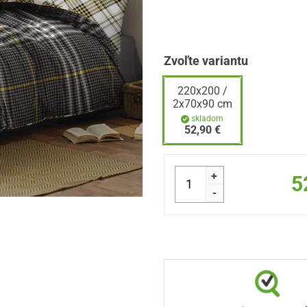
Zvoľte variantu
220x200 /
2x70x90 cm
skladom
52,90 €
+
5
-