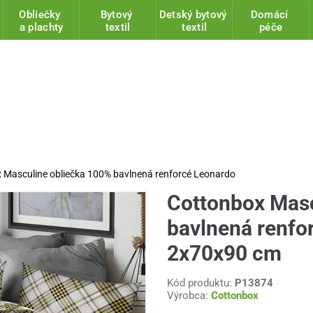
Obliečky
Bytový
Detský bytový
Domácí
a plachty
textil
textil
péče
 Masculine obliečka 100% bavlnená renforcé Leonardo
Cottonbox Masc
bavlnená renfo
2x70x90 cm
Kód produktu:
P13874
Výrobca:
Cottonbox