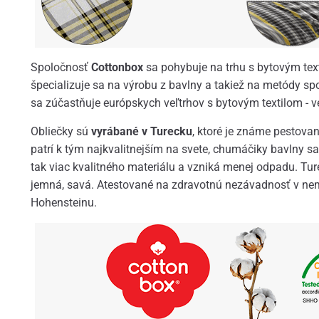
Spoločnosť
Cottonbox
sa pohybuje na trhu s bytovým text
špecializuje sa na výrobu z bavlny a takiež na metódy sp
sa zúčastňuje európskych veľtrhov s bytovým textilom - ved
Obliečky sú
vyrábané v Turecku
, ktoré je známe pestova
patrí k tým najkvalitnejším na svete, chumáčiky bavlny sa
tak viac kvalitného materiálu a vzniká menej odpadu. Ture
jemná, savá. Atestované na zdravotnú nezávadnosť v nem
Hohensteinu.