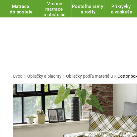
Vrchné
Matrace
Posteľné rámy
Prikrývky
matrace
do postele
a rošty
a vankúše
a chrániče
Úvod
Obliečky a plachty
Obliečky podľa materiálu
Cottonbox