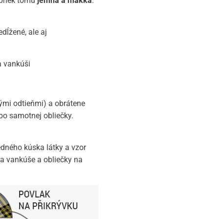
apriek tomu
jemná a mäkká
.
edĺžené, ale aj
a vankúši
nými odtieňmi) a obrátene
bo samotnej obliečky.
jedného kúska látky a vzor
na vankúše a obliečky na