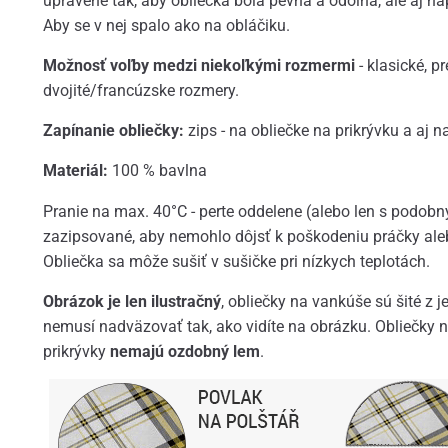
upravené tak, aby obliečka bola pevná a odolná, ale aj n
Aby se v nej spalo ako na obláčiku.
Možnosť voľby medzi niekoľkými rozmermi
- klasické, pr
dvojité/francúzske rozmery.
Zapínanie obliečky:
zips - na obliečke na prikrývku a aj n
Materiál:
100 % bavlna
Pranie na max. 40°C - perte oddelene (alebo len s podob
zazipsované, aby nemohlo dôjsť k poškodeniu práčky ale
Obliečka sa môže sušiť v sušičke pri nízkych teplotách.
Obrázok je len ilustračný
, obliečky na vankúše sú šité z 
nemusí nadväzovať tak, ako vidíte na obrázku. Obliečky 
prikrývky
nemajú ozdobný lem
.