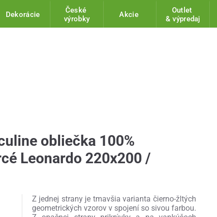
České
Outlet
Dekorácie
Akcie
výrobky
& výpredaj
uline obliečka 100%
rcé Leonardo 220x200 /
Z jednej strany je tmavšia varianta čierno-žltých
geometrických vzorov v spojení so sivou farbou.