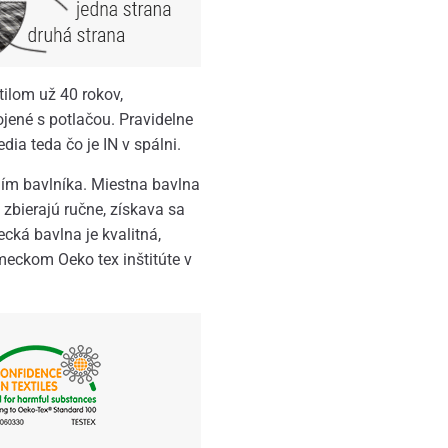
ilom už 40 rokov,
ojené s potlačou. Pravidelne
ia teda čo je IN v spálni.
ním bavlníka. Miestna bavlna
 zbierajú ručne, získava sa
cká bavlna je kvalitná,
eckom Oeko tex inštitúte v