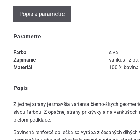
Popis a parametre
Parametre
Farba
sivá
Zapínanie
vankúš - zips
,
Materiál
100 % bavlna
Popis
Z jednej strany je tmavšia varianta čierno-žltých geometr
sivou farbou. Z opačnej strany prikrývky a na vankúšoch n
bielom podklade.
Bavlnená renforcé obliečka sa vyrába z česaných dlhých v