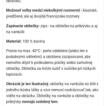
obláčiku.
Možnosť voľby medzi niekoľkými rozmermi
- klasické,
predĺžené, ale aj dvojité/francúzske rozmery.
Zapínanie obliečky:
zips - na obliečke na prikrývku a aj
na vankúši
Materiál:
100 % bavlna
Pranie na max. 40°C - perte oddelene (alebo len s
podobnými odtieňmi) a obrátene zazipsované, aby
nemohlo dôjsť k poškodeniu práčky alebo samotnej
obliečky. Obliečka sa môže sušiť v sušičke pri nízkych
teplotách.
Obrázok je len ilustračný
, obliečky na vankúše sú šité z
jedného kúska látky a vzor nemusí nadväzovať tak, ako
vidíte na obrázku. Obliečky na vankúše a obliečky na
prikrývky
nemajú ozdobný lem
.