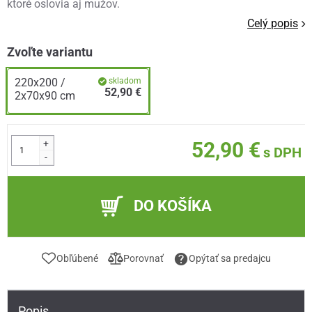
ktoré oslovia aj mužov.
Celý popis
Zvoľte variantu
220x200 /
skladom
52,90 €
2x70x90 cm
+
52,90 €
s DPH
-
DO KOŠÍKA
Obľúbené
Porovnať
Opýtať sa predajcu
Popis