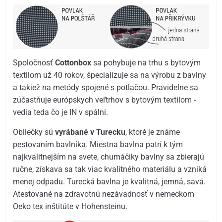
Spoločnosť
Cottonbox
sa pohybuje na trhu s bytovým
textilom už 40 rokov, špecializuje sa na výrobu z bavlny
a takiež na metódy spojené s potlačou. Pravidelne sa
zúčastňuje európskych veľtrhov s bytovým textilom -
vedia teda čo je IN v spálni.
Obliečky sú
vyrábané v Turecku
, ktoré je známe
pestovaním bavlníka. Miestna bavlna patrí k tým
najkvalitnejším na svete, chumáčiky bavlny sa zbierajú
ručne, získava sa tak viac kvalitného materiálu a vzniká
menej odpadu. Turecká bavlna je kvalitná, jemná, savá.
Atestované na zdravotnú nezávadnosť v nemeckom
Oeko tex inštitúte v Hohensteinu.