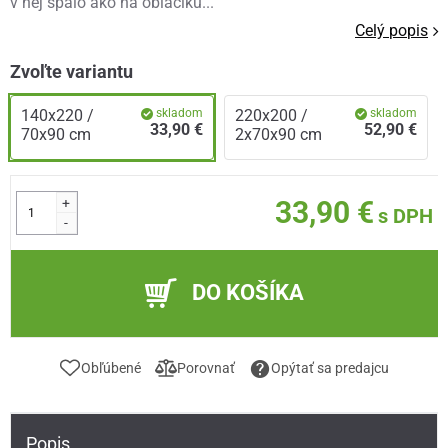
v nej spalo ako na obláčiku...
Celý popis
Zvoľte variantu
140x220 /
skladom
220x200 /
skladom
33,90 €
52,90 €
70x90 cm
2x70x90 cm
+
33,90 €
s DPH
-
DO KOŠÍKA
Obľúbené
Porovnať
Opýtať sa predajcu
Popis