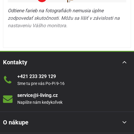
Odtiene farieb na fotografiách nemusia úplne
zodpovedať skutočnosti. Môžu sa líšiť v závislosti na
nastaveniu Vášho monitora.
Kontakty
+421 233 329 129
Sme tu pre vás Po-Pi 9-16
service@i-living.cz
Napíšte nám kedykoľvek
O nákupe