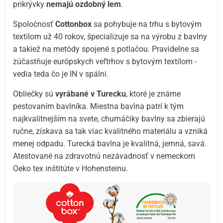
prikrývky
nemajú ozdobný lem
.
Spoločnosť
Cottonbox
sa pohybuje na trhu s bytovým
textilom už 40 rokov, špecializuje sa na výrobu z bavlny
a takiež na metódy spojené s potlačou. Pravidelne sa
zúčastňuje európskych veľtrhov s bytovým textilom -
vedia teda čo je IN v spálni.
Obliečky sú
vyrábané v Turecku
, ktoré je známe
pestovaním bavlníka. Miestna bavlna patrí k tým
najkvalitnejším na svete, chumáčiky bavlny sa zbierajú
ručne, získava sa tak viac kvalitného materiálu a vzniká
menej odpadu. Turecká bavlna je kvalitná, jemná, savá.
Atestované na zdravotnú nezávadnosť v nemeckom
Oeko tex inštitúte v Hohensteinu.