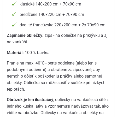
klasické 140x200 cm + 70x90 cm
predĺžené 140x220 cm + 70x90 cm
dvojité-francúzske 220x200 cm + 2x 70x90 cm
Zapínanie obliečky:
zips - na obliečke na prikrývku a aj
na vankúši
Materiál:
100 % bavlna
Pranie na max. 40°C - perte oddelene (alebo len s
podobnými odtieňmi) a obrátene zazipsované, aby
nemohlo dôjsť k poškodeniu práčky alebo samotnej
obliečky. Obliečka sa môže sušiť v sušičke pri nízkych
teplotách.
Obrázok je len ilustračný
, obliečky na vankúše sú šité z
jedného kúska látky a vzor nemusí nadväzovať tak, ako
vidíte na obrázku. Obliečky na vankúše a obliečky na