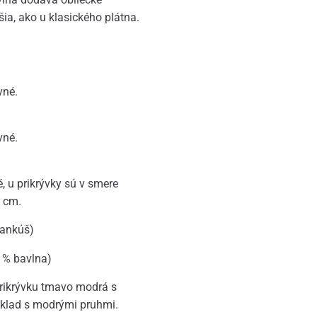
šia, ako u klasického plátna.
vné.
vné.
 u prikrývky sú v smere
0 cm.
vankúš)
 % bavlna)
 prikrývku tmavo modrá s
odklad s modrými pruhmi.