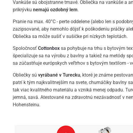
Vankúše sú obojstranne tmavé. Obliečka na vankúše a an
prikrývku
nemajú ozdobný lem
.
Pranie na max. 40°C - perte oddelene (alebo len s podob
zazipsované, aby nemohlo dôjsť k poškodeniu práčky ale
Obliečka sa môže sušiť v sušičke pri nízkych teplotách.
Spoločnosť
Cottonbox
sa pohybuje na trhu s bytovým text
špecializuje sa na výrobu z bavlny a takiež na metódy sp
sa zúčastňuje európskych veľtrhov s bytovým textilom - ved
Obliečky sú
vyrábané v Turecku
, ktoré je známe pestova
patrí k tým najkvalitnejším na svete, chumáčiky bavlny sa
tak viac kvalitného materiálu a vzniká menej odpadu. Ture
jemná, savá. Atestované na zdravotnú nezávadnosť v nem
Hohensteinu.