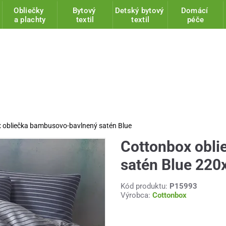
Obliečky
Bytový
Detský bytový
Domácí
a plachty
textil
textil
péče
 obliečka bambusovo-bavlnený satén Blue
Cottonbox obl
satén Blue 220
Kód produktu:
P15993
Výrobca:
Cottonbox