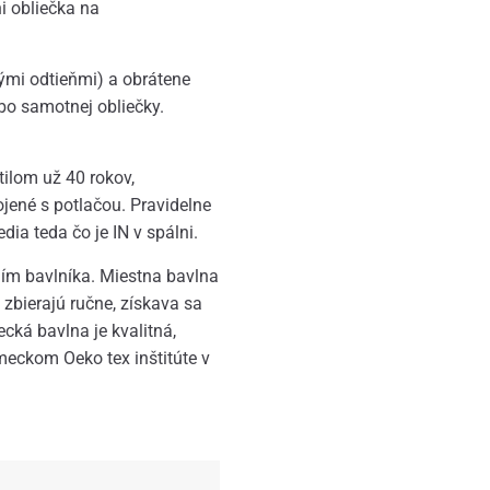
i obliečka na
nými odtieňmi) a obrátene
bo samotnej obliečky.
ilom už 40 rokov,
ojené s potlačou. Pravidelne
ia teda čo je IN v spálni.
ním bavlníka. Miestna bavlna
 zbierajú ručne, získava sa
cká bavlna je kvalitná,
eckom Oeko tex inštitúte v