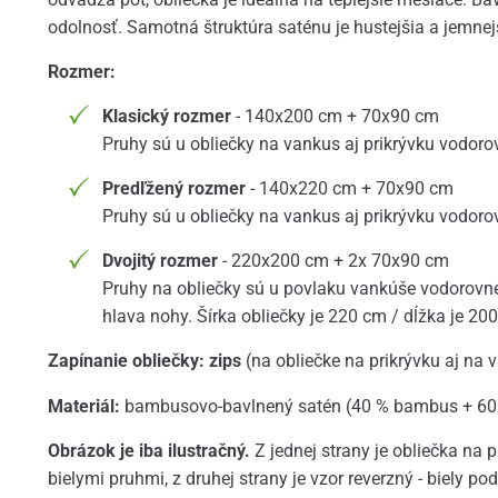
odolnosť. Samotná štruktúra saténu je hustejšia a jemnej
Rozmer:
Klasický rozmer
- 140x200 cm + 70x90 cm
Pruhy sú u obliečky na vankus aj prikrývku vodoro
Predľžený rozmer
- 140x220 cm + 70x90 cm
Pruhy sú u obliečky na vankus aj prikrývku vodoro
Dvojitý rozmer
- 220x200 cm + 2x 70x90 cm
Pruhy na obliečky sú u povlaku vankúše vodorovné,
hlava nohy. Šírka obliečky je 220 cm / dĺžka je 20
Zapínanie obliečky: zips
(na obliečke na prikrývku aj na 
Materiál:
bambusovo-bavlnený satén (40 % bambus + 60
Obrázok je iba ilustračný.
Z jednej strany je obliečka na
bielymi pruhmi, z druhej strany je vzor reverzný - biely p