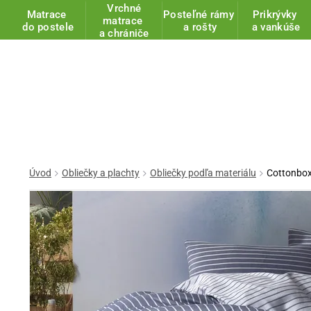
Vrchné
Matrace
Posteľné rámy
Prikrývky
matrace
do postele
a rošty
a vankúše
a chrániče
Úvod
Obliečky a plachty
Obliečky podľa materiálu
Cottonbox