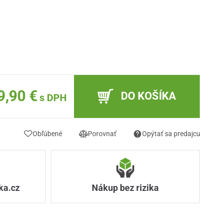
9,90 €
DO KOŠÍKA
s DPH
Obľúbené
Porovnať
Opýtať sa predajcu
ka.cz
Nákup bez rizika