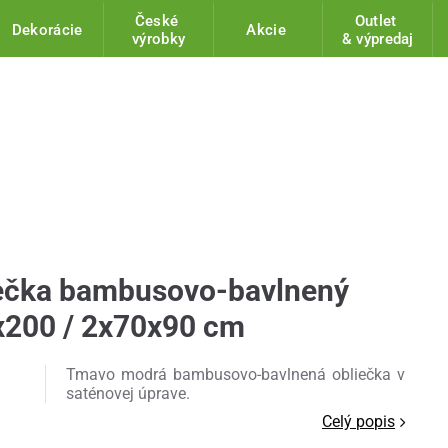
České
Outlet
Dekorácie
Akcie
výrobky
& výpredaj
iečka bambusovo-bavlnený
x200 / 2x70x90 cm
Tmavo modrá bambusovo-bavlnená obliečka v
saténovej úprave.
Celý popis