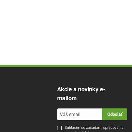
Akcie a novinky e-
mailom
Odoslať
Súhlasím so
zásadami spracovania