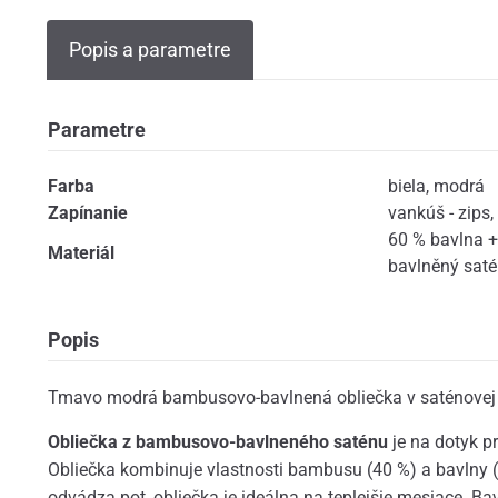
Popis a parametre
Parametre
Farba
biela
,
modrá
Zapínanie
vankúš - zips
,
60 % bavlna 
Materiál
bavlněný sat
Popis
Tmavo modrá bambusovo-bavlnená obliečka v saténovej 
Obliečka
z bambusovo-bavlneného saténu
je na dotyk p
Obliečka kombinuje vlastnosti bambusu (40 %) a bavlny 
odvádza pot, obliečka je ideálna na teplejšie mesiace. B