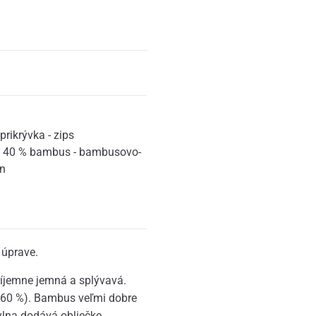
prikrývka - zips
+ 40 % bambus - bambusovo-
én
úprave.
ríjemne jemná a splývavá.
(60 %). Bambus veľmi dobre
avlna dodává obliečke