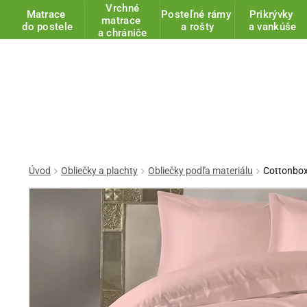
Vrchné
Matrace
Posteľné rámy
Prikrývky
matrace
do postele
a rošty
a vankúše
a chrániče
Úvod
Obliečky a plachty
Obliečky podľa materiálu
Cottonbox 