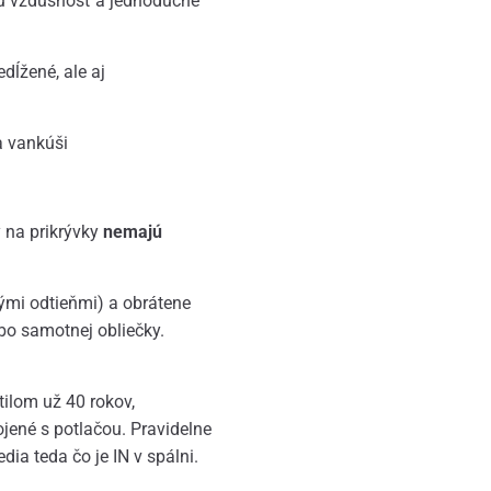
 sú vzdušnosť a jednoduché
edĺžené, ale aj
a vankúši
y na prikrývky
nemajú
nými odtieňmi) a obrátene
bo samotnej obliečky.
ilom už 40 rokov,
ojené s potlačou. Pravidelne
ia teda čo je IN v spálni.