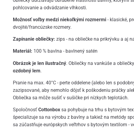
obliečky udržiavajú obľúbené vlastnosti bavlny, ktorými
pohlcovanie a odvádzanie vlhkosti.
Možnosť voľby medzi niekoľkými rozmermi
- klasické, pr
dvojité/francúzske rozmery.
Zapínanie obliečky:
zips - na obliečke na prikrývku a aj n
Materiál:
100 % bavlna - bavlnený satén
Obrázok je len ilustračný
. Obliečky na vankúše a obliečk
ozdobný lem
.
Pranie na max. 40°C - perte oddelene (alebo len s podob
zazipsované, aby nemohlo dôjsť k poškodeniu práčky ale
Obliečka sa môže sušiť v sušičke pri nízkych teplotách.
Spoločnosť
Cottonbox
sa pohybuje na trhu s bytovým text
špecializuje sa na výrobu z bavlny a takiež na metódy sp
sa zúčastňuje európskych veľtrhov s bytovým textilom - ved