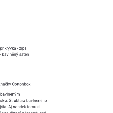
prikrývka - zips
- bavlněný satén
 značky Cottonbox.
m bavlneným
esku
. Štruktúra bavlneného
jšia. Aj napriek tomu si