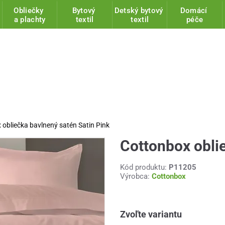
Obliečky
Bytový
Detský bytový
Domácí
a plachty
textil
textil
péče
obliečka bavlnený satén Satin Pink
Cottonbox oblie
Kód produktu:
P11205
Výrobca:
Cottonbox
Zvoľte variantu