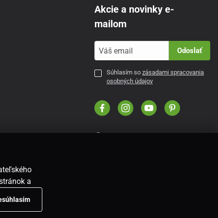
Akcie a novinky e-
mailom
Odoslať
Súhlasím so
zásadami spracovania
osobných údajov
SK
vateľského
stránok a
nesúhlasím