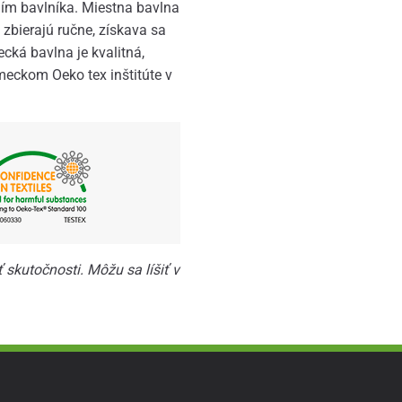
ním bavlníka. Miestna bavlna
 zbierajú ručne, získava sa
cká bavlna je kvalitná,
eckom Oeko tex inštitúte v
skutočnosti. Môžu sa líšiť v