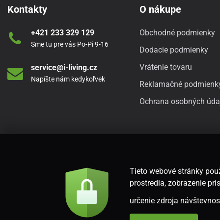
Kontakty
O nákupe
+421 233 329 129
Obchodné podmienky
Sme tu pre vás Po-Pi 9-16
Dodacie podmienky
Vrátenie tovaru
service@i-living.cz
Napíšte nám kedykoľvek
Reklamačné podmienk
Ochrana osobných úda
Tieto webové stránky použ
prostredia, zobrazenie p
určenie zdroja návštevnost