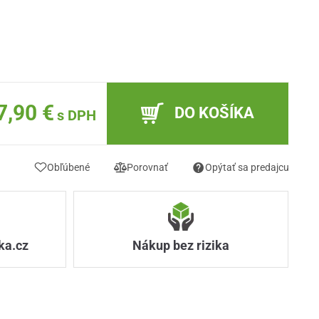
7,90 €
DO KOŠÍKA
s DPH
Obľúbené
Porovnať
Opýtať sa predajcu
ka.cz
Nákup bez rizika