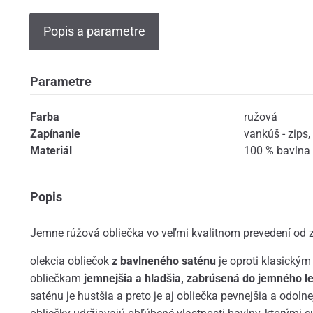
Popis a parametre
Parametre
Farba
ružová
Zapínanie
vankúš - zips
,
Materiál
100 % bavlna 
Popis
Jemne rúžová obliečka vo veľmi kvalitnom prevedení od
olekcia obliečok
z bavlneného saténu
je oproti klasický
obliečkam
jemnejšia a hladšia, zabrúsená do jemného l
saténu je hustšia a preto je aj obliečka pevnejšia a odolne