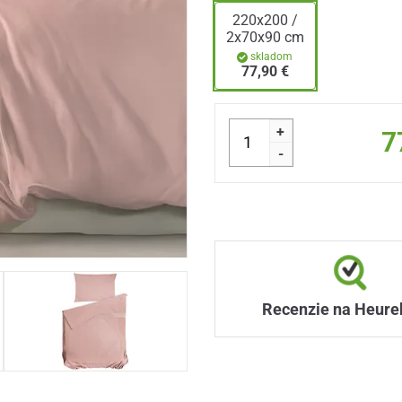
220x200 /
2x70x90 cm
skladom
77,90 €
+
7
-
Recenzie na Heure