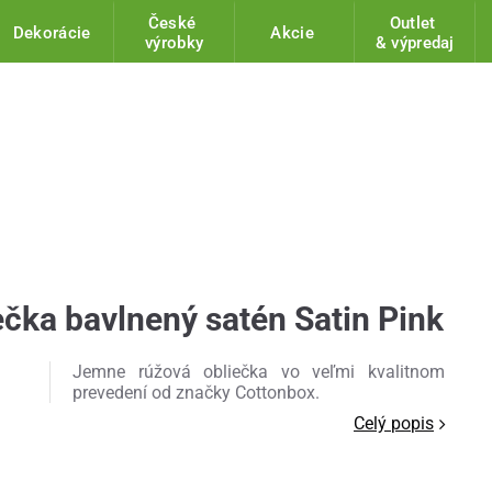
České
Outlet
Dekorácie
Akcie
výrobky
& výpredaj
čka bavlnený satén Satin Pink
Jemne rúžová obliečka vo veľmi kvalitnom
prevedení od značky Cottonbox.
Celý popis