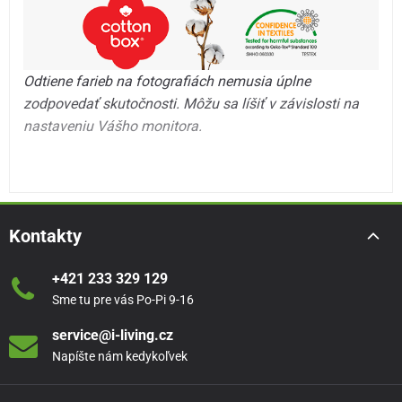
Odtiene farieb na fotografiách nemusia úplne
zodpovedať skutočnosti. Môžu sa líšiť v závislosti na
nastaveniu Vášho monitora.
Kontakty
+421 233 329 129
Sme tu pre vás Po-Pi 9-16
service@i-living.cz
Napíšte nám kedykoľvek