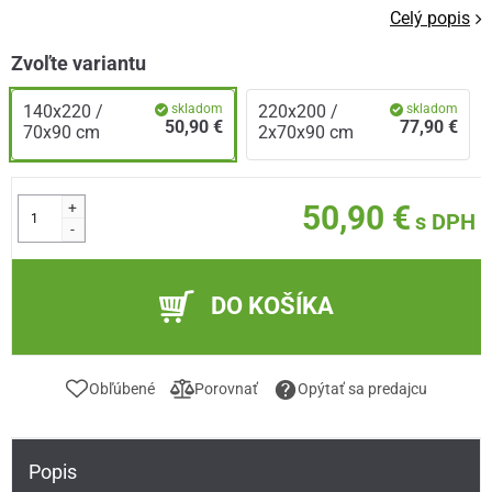
Celý popis
Zvoľte variantu
140x220 /
skladom
220x200 /
skladom
50,90 €
77,90 €
70x90 cm
2x70x90 cm
+
50,90 €
s DPH
-
DO KOŠÍKA
Obľúbené
Porovnať
Opýtať sa predajcu
Popis