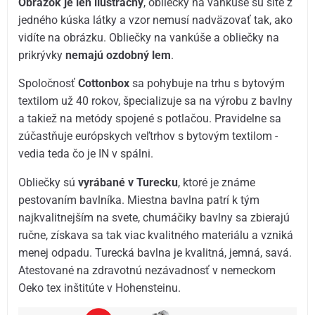
Obrázok je len ilustračný
, obliečky na vankúše sú šité z
jedného kúska látky a vzor nemusí nadväzovať tak, ako
vidíte na obrázku. Obliečky na vankúše a obliečky na
prikrývky
nemajú ozdobný lem
.
Spoločnosť
Cottonbox
sa pohybuje na trhu s bytovým
textilom už 40 rokov, špecializuje sa na výrobu z bavlny
a takiež na metódy spojené s potlačou. Pravidelne sa
zúčastňuje európskych veľtrhov s bytovým textilom -
vedia teda čo je IN v spálni.
Obliečky sú
vyrábané v Turecku
, ktoré je známe
pestovaním bavlníka. Miestna bavlna patrí k tým
najkvalitnejším na svete, chumáčiky bavlny sa zbierajú
ručne, získava sa tak viac kvalitného materiálu a vzniká
menej odpadu. Turecká bavlna je kvalitná, jemná, savá.
Atestované na zdravotnú nezávadnosť v nemeckom
Oeko tex inštitúte v Hohensteinu.