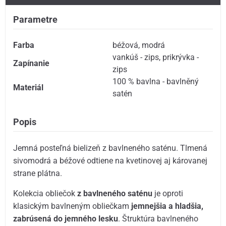
Parametre
Farba
béžová
,
modrá
vankúš - zips
,
prikrývka -
Zapínanie
zips
100 % bavlna - bavlněný
Materiál
satén
Popis
Jemná posteľná bielizeň z bavlneného saténu. Tlmená
sivomodrá a béžové odtiene na kvetinovej aj károvanej
strane plátna.
Kolekcia obliečok
z bavlneného saténu
je oproti
klasickým bavlneným obliečkam
jemnejšia a hladšia,
zabrúsená do jemného lesku
. Štruktúra bavlneného