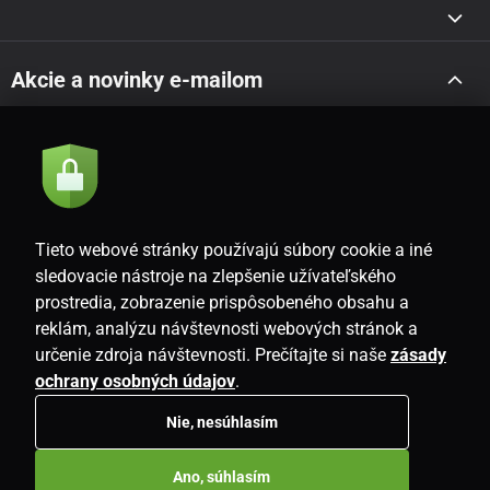
Akcie a novinky e-mailom
Odoslať
Súhlasím so
zásadami spracovania osobných údajov
Tieto webové stránky používajú súbory cookie a iné
sledovacie nástroje na zlepšenie užívateľského
prostredia, zobrazenie prispôsobeného obsahu a
SK
reklám, analýzu návštevnosti webových stránok a
určenie zdroja návštevnosti. Prečítajte si naše
zásady
ochrany osobných údajov
.
Nie, nesúhlasím
Copyright © 2026
www.i-living.sk
. Všetky práva vyhradené.
Ano, súhlasím