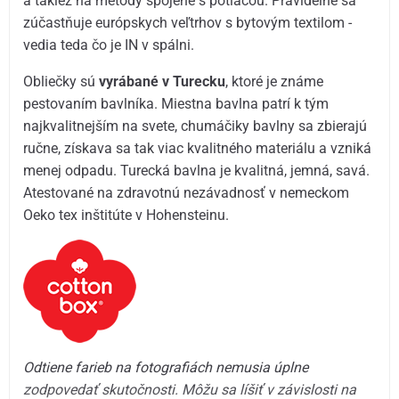
a takiež na metódy spojené s potlačou. Pravidelne sa
zúčastňuje európskych veľtrhov s bytovým textilom -
vedia teda čo je IN v spálni.
Obliečky sú
vyrábané v Turecku
, ktoré je známe
pestovaním bavlníka. Miestna bavlna patrí k tým
najkvalitnejším na svete, chumáčiky bavlny sa zbierajú
ručne, získava sa tak viac kvalitného materiálu a vzniká
menej odpadu. Turecká bavlna je kvalitná, jemná, savá.
Atestované na zdravotnú nezávadnosť v nemeckom
Oeko tex inštitúte v Hohensteinu.
Odtiene farieb na fotografiách nemusia úplne
zodpovedať skutočnosti. Môžu sa líšiť v závislosti na