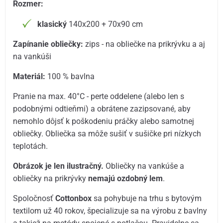
Rozmer:
klasický
140x200 + 70x90 cm
Zapínanie obliečky:
zips - na obliečke na prikrývku a aj
na vankúši
Materiál:
100 % bavlna
Pranie na max. 40°C - perte oddelene (alebo len s
podobnými odtieňmi) a obrátene zazipsované, aby
nemohlo dôjsť k poškodeniu práčky alebo samotnej
obliečky. Obliečka sa môže sušiť v sušičke pri nízkych
teplotách.
Obrázok je len ilustračný.
Obliečky na vankúše a
obliečky na prikrývky
nemajú ozdobný lem
.
Spoločnosť
Cottonbox
sa pohybuje na trhu s bytovým
textilom už 40 rokov, špecializuje sa na výrobu z bavlny