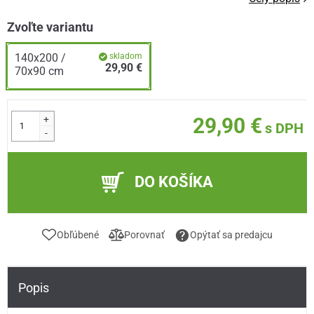
Zvoľte variantu
140x200 /
skladom
29,90 €
70x90 cm
+
29,90 €
s DPH
-
DO KOŠÍKA
Obľúbené
Porovnať
Opýtať sa predajcu
Popis