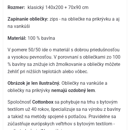
Rozmer:
klasický 140x200 + 70x90 cm
Zapínanie obliečky:
zips - na obliečke na prikrývku a aj
na vankúši
Materiál:
100 % bavlna
V pomere 50/50 ide o materiál s dobrou priedušnosťou
a vysokou pevnosťou. V porovnaní s obliečkami zo 100
% bavlny sa znižuje ich žmolkovanie a obliečky môžete
žehliť pri nižších teplotách alebo vôbec.
Obrázok je len ilustračný.
Obliečky na vankúše a
obliečky na prikrývky
nemajú ozdobný lem
.
Spoločnosť
Cottonbox
sa pohybuje na trhu s bytovým
textilom už 40 rokov, špecializuje sa na výrobu z bavlny
a takiež na metódy spojené s potlačou. Pravidelne sa
zúčastňuje európskych veľtrhov s bytovým textilom -