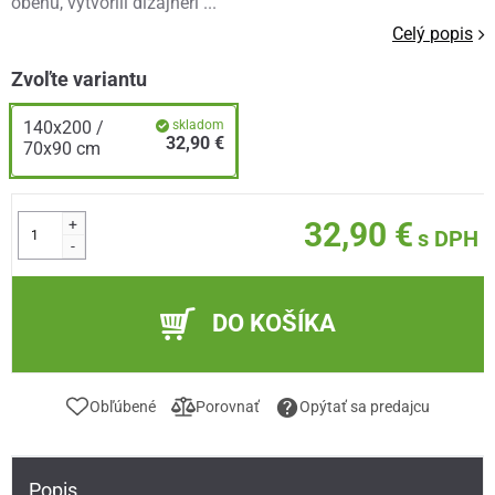
obehu, vytvorili dizajnéri ...
Celý popis
Zvoľte variantu
140x200 /
skladom
32,90 €
70x90 cm
+
32,90 €
s DPH
-
DO KOŠÍKA
Obľúbené
Porovnať
Opýtať sa predajcu
Popis