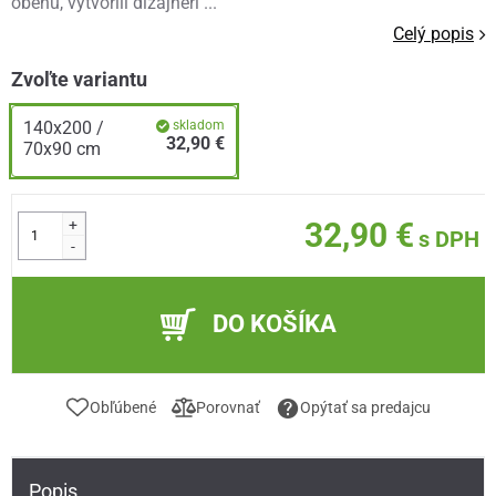
obehu, vytvorili dizajnéri ...
Celý popis
Zvoľte variantu
140x200 /
skladom
32,90 €
70x90 cm
+
32,90 €
s DPH
-
DO KOŠÍKA
Obľúbené
Porovnať
Opýtať sa predajcu
Popis