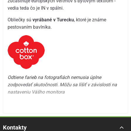
zúčastňuje európskych veľtrhov s bytovým textilom -
vedia teda čo je IN v spálni.
Obliečky sú
vyrábané v Turecku
, ktoré je známe
pestovaním bavlníka.
Odtiene farieb na fotografiách nemusia úplne
zodpovedať skutočnosti. Môžu sa líšiť v závislosti na
nastaveniu Vášho monitora
Kontakty