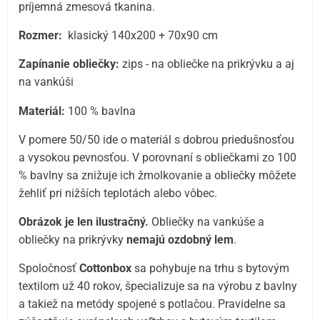
príjemná zmesová tkanina.
Rozmer:
klasický 140x200 + 70x90 cm
Zapínanie obliečky:
zips - na obliečke na prikrývku a aj
na vankúši
Materiál:
100 % bavlna
V pomere 50/50 ide o materiál s dobrou priedušnosťou
a vysokou pevnosťou. V porovnaní s obliečkami zo 100
% bavlny sa znižuje ich žmolkovanie a obliečky môžete
žehliť pri nižších teplotách alebo vôbec.
Obrázok je len ilustračný.
Obliečky na vankúše a
obliečky na prikrývky
nemajú ozdobný lem
.
Spoločnosť
Cottonbox
sa pohybuje na trhu s bytovým
textilom už 40 rokov, špecializuje sa na výrobu z bavlny
a takiež na metódy spojené s potlačou. Pravidelne sa