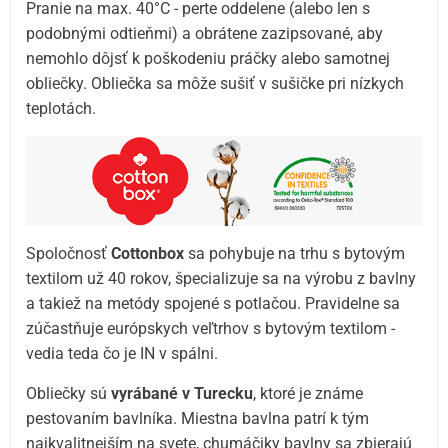
Pranie na max. 40°C - perte oddelene (alebo len s
podobnými odtieňmi) a obrátene zazipsované, aby
nemohlo dôjsť k poškodeniu práčky alebo samotnej
obliečky. Obliečka sa môže sušiť v sušičke pri nízkych
teplotách.
Spoločnosť
Cottonbox
sa pohybuje na trhu s bytovým
textilom už 40 rokov, špecializuje sa na výrobu z bavlny
a takiež na metódy spojené s potlačou. Pravidelne sa
zúčastňuje európskych veľtrhov s bytovým textilom -
vedia teda čo je IN v spálni.
Obliečky sú
vyrábané v Turecku
, ktoré je známe
pestovaním bavlníka. Miestna bavlna patrí k tým
najkvalitnejším na svete, chumáčiky bavlny sa zbierajú