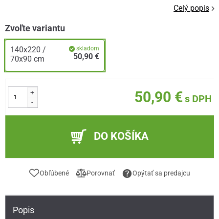
Celý popis
Zvoľte variantu
140x220 /
skladom
50,90 €
70x90 cm
+
50,90 €
s DPH
-
DO KOŠÍKA
Obľúbené
Porovnať
Opýtať sa predajcu
Popis