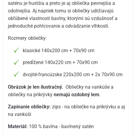
saténu je hustšia a preto je aj obliečka pevnejšia a
odolnejšia. Aj napriek tomu si obliečky udržiavajú
obľúbené vlastnosti bavlny, ktorými sú vzdušnosť a
jednoduché pohlcovanie a odvádzanie vlhkosti.
Rozmery obliečky:
klasické 140x200 cm + 70x90 cm
predĺžené 140x220 cm + 70x90 cm
dvojité-francúzske 220x200 cm + 2x 70x90 cm
Obrázok je len ilustračný.
Obliečky na vankúše a
obliečky na prikrývky
nemajú ozdobný lem
.
Zapínanie obliečky:
zips - na obliečke na prikrývku a aj
na vankúši
Materiál:
100 % bavlna - bavlnený satén