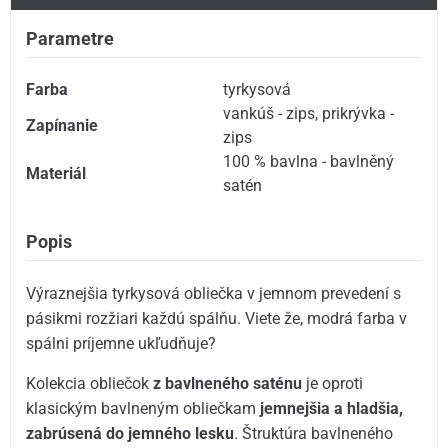
Parametre
Farba
tyrkysová
vankúš - zips
,
prikrývka -
Zapínanie
zips
100 % bavlna - bavlněný
Materiál
satén
Popis
Výraznejšia tyrkysová obliečka v jemnom prevedení s
pásikmi rozžiari každú spálňu. Viete že, modrá farba v
spálni príjemne ukľudňuje?
Kolekcia obliečok
z bavlneného saténu
je oproti
klasickým bavlneným obliečkam
jemnejšia a hladšia,
zabrúsená do jemného lesku
. Štruktúra bavlneného