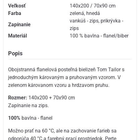
Veľkosť
140x200 / 70x90 cm
Farba
zelená
,
hnedá
vankúš - zips
,
prikrývka -
Zapínanie
zips
Materiál
100 % bavlna - flanel/biber
Popis
Obojstranná flanelová posteľná bielizeň Tom Tailor s
jednoduchým károvaným a pruhovaným vzorom. V
zelenom károvanom vzoru a hrdzavom pruhu.
Rozmer:
140x200 + 70x90 cm
Zapínanie na zips.
100%
bavlna - flanel
Možno prať na 60 °C, ale na zachovanie farieb sa
odporúča 40 °C a farebný prací prostriedok. Perte