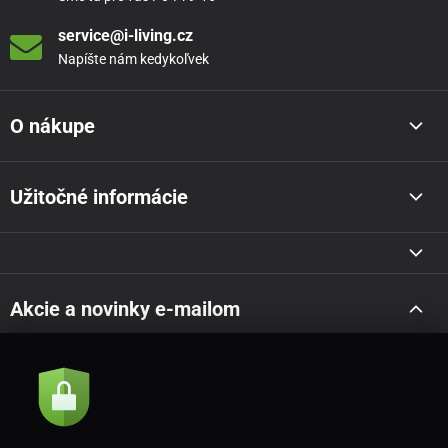
service@i-living.cz
Napíšte nám kedykoľvek
O nákupe
Užitočné informácie
Akcie a novinky e-mailom
Odoslať
Súhlasím so
zásadami spracovania osobných údajov