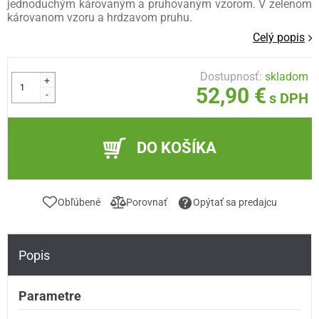
jednoduchým károvaným a pruhovaným vzorom. V zelenom
károvanom vzoru a hrdzavom pruhu.
Celý popis
Dostupnosť:
skladom
+
52,90 €
-
s DPH
DO KOŠÍKA
Obľúbené
Porovnať
Opýtať sa predajcu
Popis
Parametre