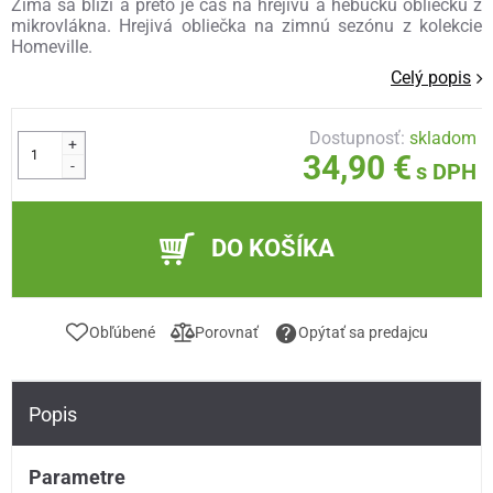
Zima sa blíži a preto je čas na hrejivú a hebučkú obliečku z
mikrovlákna. Hrejivá obliečka na zimnú sezónu z kolekcie
Homeville.
Celý popis
Dostupnosť:
skladom
+
34,90 €
-
s DPH
DO KOŠÍKA
Obľúbené
Porovnať
Opýtať sa predajcu
Popis
Parametre