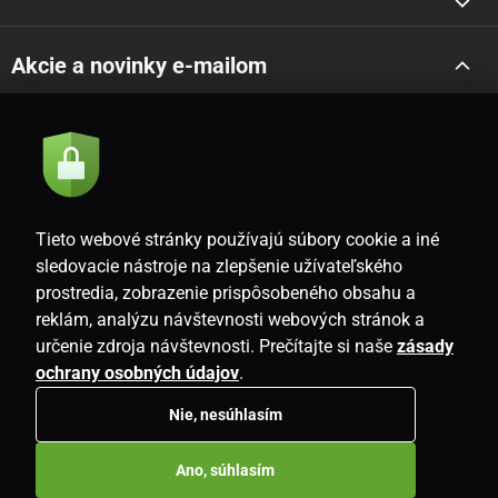
Akcie a novinky e-mailom
Odoslať
Súhlasím so
zásadami spracovania osobných údajov
Tieto webové stránky používajú súbory cookie a iné
sledovacie nástroje na zlepšenie užívateľského
prostredia, zobrazenie prispôsobeného obsahu a
SK
reklám, analýzu návštevnosti webových stránok a
určenie zdroja návštevnosti. Prečítajte si naše
zásady
ochrany osobných údajov
.
Nie, nesúhlasím
Copyright © 2026
www.i-living.sk
. Všetky práva vyhradené.
Ano, súhlasím