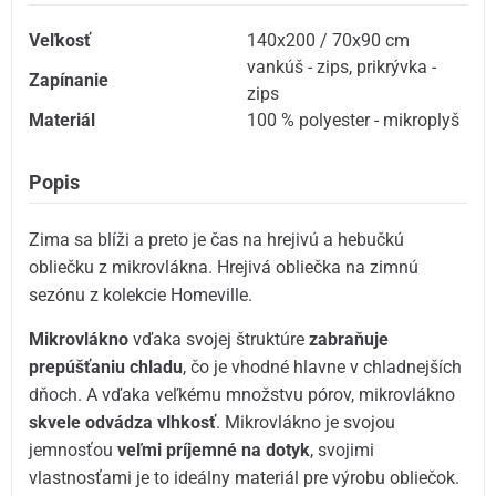
Veľkosť
140x200 / 70x90 cm
vankúš - zips
,
prikrývka -
Zapínanie
zips
Materiál
100 % polyester - mikroplyš
Popis
Zima sa blíži a preto je čas na hrejivú a hebučkú
obliečku z mikrovlákna. Hrejivá obliečka na zimnú
sezónu z kolekcie Homeville.
Mikrovlákno
vďaka svojej štruktúre
zabraňuje
prepúšťaniu chladu
, čo je vhodné hlavne v chladnejších
dňoch. A vďaka veľkému množstvu pórov, mikrovlákno
skvele odvádza vlhkosť
. Mikrovlákno je svojou
jemnosťou
veľmi príjemné na dotyk
, svojimi
vlastnosťami je to ideálny materiál pre výrobu obliečok.