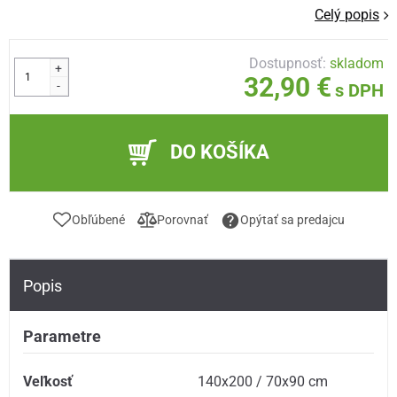
Celý popis
Dostupnosť:
skladom
+
32,90 €
-
s DPH
DO KOŠÍKA
Obľúbené
Porovnať
Opýtať sa predajcu
Popis
Parametre
Veľkosť
140x200 / 70x90 cm