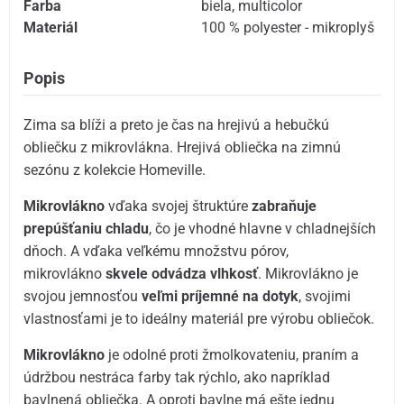
Farba
biela
,
multicolor
Materiál
100 % polyester - mikroplyš
Popis
Zima sa blíži a preto je čas na hrejivú a hebučkú
obliečku z mikrovlákna. Hrejivá obliečka na zimnú
sezónu z kolekcie Homeville.
Mikrovlákno
vďaka svojej štruktúre
zabraňuje
prepúšťaniu chladu
, čo je vhodné hlavne v chladnejších
dňoch. A vďaka veľkému množstvu pórov,
mikrovlákno
skvele odvádza vlhkosť
. Mikrovlákno je
svojou jemnosťou
veľmi príjemné na dotyk
, svojimi
vlastnosťami je to ideálny materiál pre výrobu obliečok.
Mikrovlákno
je odolné proti žmolkovateniu, praním a
údržbou nestráca farby tak rýchlo, ako napríklad
bavlnená obliečka. A oproti bavlne má ešte jednu