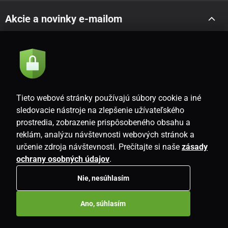
Akcie a novinky e-mailom
Odoslať
Súhlasím so
zásadami spracovania osobných údajov
Tieto webové stránky používajú súbory cookie a iné
sledovacie nástroje na zlepšenie užívateľského
prostredia, zobrazenie prispôsobeného obsahu a
SK
reklám, analýzu návštevnosti webových stránok a
určenie zdroja návštevnosti. Prečítajte si naše
zásady
ochrany osobných údajov
.
Nie, nesúhlasím
Copyright © 2026
www.i-living.sk
. Všetky práva vyhradené.
Ano, súhlasím
E-shop vytvorila
SIMPLIA.cz