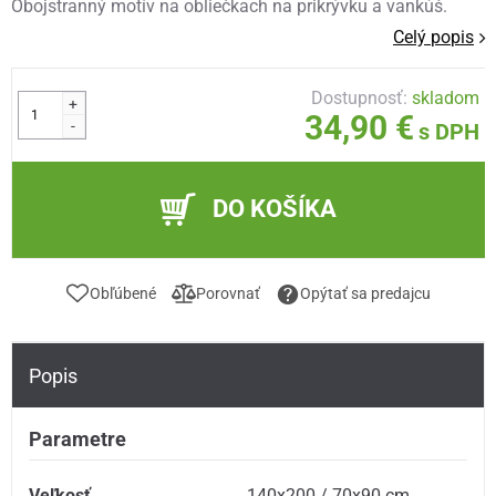
Obojstranný motív na obliečkach na prikrývku a vankúš.
Celý popis
Dostupnosť:
skladom
+
34,90 €
-
s DPH
DO KOŠÍKA
Obľúbené
Porovnať
Opýtať sa predajcu
Popis
Parametre
Veľkosť
140x200 / 70x90 cm