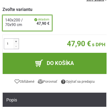
Zvoľte variantu
140x200 /
skladom
47,90 €
70x90 cm
+
47,90 €
s DPH
-
DO KOŠÍKA
Obľúbené
Porovnať
Opýtať sa predajcu
Popis