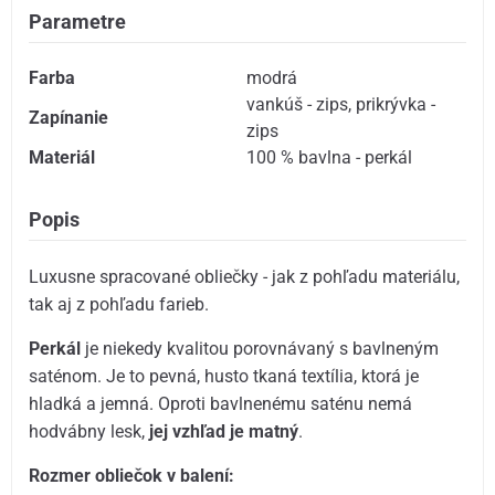
Parametre
Farba
modrá
vankúš - zips
,
prikrývka -
Zapínanie
zips
Materiál
100 % bavlna - perkál
Popis
Luxusne spracované obliečky - jak z pohľadu materiálu,
tak aj z pohľadu farieb.
Perkál
je niekedy kvalitou porovnávaný s bavlneným
saténom. Je to pevná, husto tkaná textília, ktorá je
hladká a jemná. Oproti bavlnenému saténu nemá
hodvábny lesk,
jej vzhľad je matný
.
Rozmer obliečok v balení: