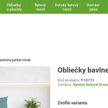
Obliečky
Bytový
Detský bytový
Domácí
a plachty
textil
textil
péče
avlnený perkál Verde
Obliečky bavln
Kód produktu:
P18733
Výrobca:
Gipetex Natural Dre
Zvoľte variantu