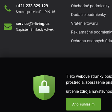
+421 233 329 129
Obchodné podmienky
Sme tu pre vás Po-Pi 9-16
Dodacie podmienky
Vrátenie tovaru
service@i-living.cz
Napíšte nám kedykoľvek
Reklamačné podmienk
Ochrana osobných úda
Tieto webové stránky použ
prostredia, zobrazenie p
určenie zdroja návštevnost
Ano, súhlasím