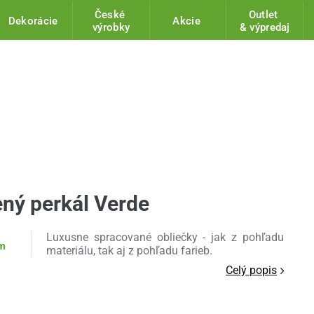
České
Outlet
Dekorácie
Akcie
výrobky
& výpredaj
ený perkál Verde
Luxusne spracované obliečky - jak z pohľadu
am
materiálu, tak aj z pohľadu farieb.
Celý popis