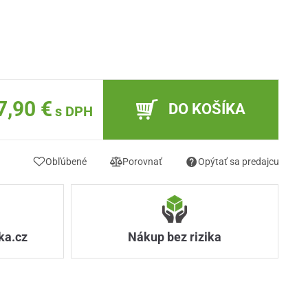
7,90 €
DO KOŠÍKA
s DPH
Obľúbené
Porovnať
Opýtať sa predajcu
ka.cz
Nákup bez rizika