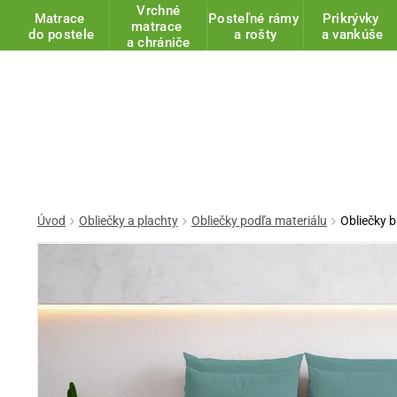
Vrchné
Matrace
Posteľné rámy
Prikrývky
matrace
do postele
a rošty
a vankúše
a chrániče
Úvod
Obliečky a plachty
Obliečky podľa materiálu
Obliečky b