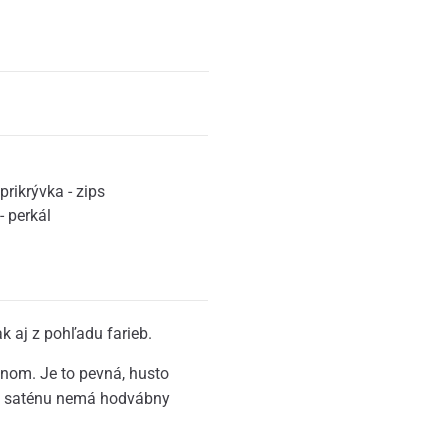
prikrývka - zips
- perkál
k aj z pohľadu farieb.
nom. Je to pevná, husto
ému saténu nemá hodvábny