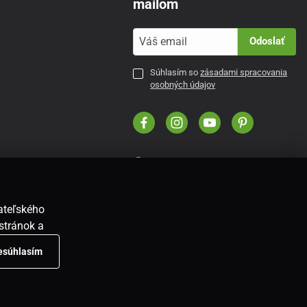
mailom
Odoslať
Súhlasím so
zásadami spracovania
osobných údajov
SK
vateľského
stránok a
nesúhlasím