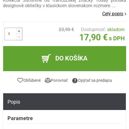
Kolekcia Sunshine od francúzskej značky Today ponúka
designové obliečky v klasickom slovenskom rozmere. ...
Celý popis
23,90 €
Dostupnosť:
skladom
+
17,90 €
-
s DPH
DO KOŠÍKA
Obľúbené
Porovnať
Opýtať sa predajcu
Popis
Parametre