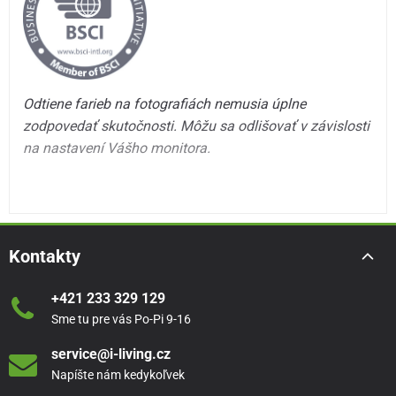
Odtiene farieb na fotografiách nemusia úplne
zodpovedať skutočnosti. Môžu sa odlišovať v závislosti
na nastavení Vášho monitora.
Kontakty
+421 233 329 129
Sme tu pre vás Po-Pi 9-16
service@i-living.cz
Napíšte nám kedykoľvek