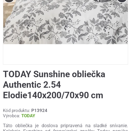
TODAY Sunshine obliečka
Authentic 2.54
Elodie140x200/70x90 cm
Kód produktu:
P13924
Výrobca:
TODAY
Táto obliečka je doslova pripravená na sladké snívanie.