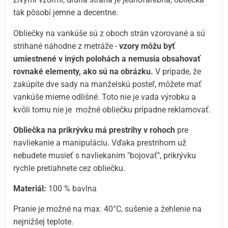
tak pôsobí jemne a decentne.
Obliečky na vankúše sú z oboch strán vzorované a sú
strihané náhodne z metráže -
vzory môžu byť
umiestnené v iných polohách a nemusia obsahovať
rovnaké elementy, ako sú na obrázku.
V prípade, že
zakúpíte dve sady na manželskú posteľ, môžete mať
vankúše mierne odlišné. Toto nie je vada výrobku a
kvôli tomu nie je možné obliečku prípadne reklamovať.
Obliečka na prikrývku má prestrihy v rohoch
pre
navliekanie a manipuláciu. Vďaka prestrihom už
nebudete musieť s navliekaním "bojovať", prikrývku
rychle pretiahnete cez obliečku.
Materiál:
100 % bavlna
Pranie je možné na max. 40°C, sušenie a žehlenie na
nejnižšej teplote.