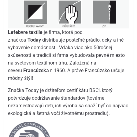
Lefebvre textile
je firma, ktorá pod
značkou
Today
distribuuje posteľné prádlo, deky a iné
vybavenie domácnosti. Vďaka viac ako 50ročnej
skúsenosti a tradícii si firma vybudovala pevné miesto
na svetovom textilnom trhu. Založená na
severu
Francúzska
r. 1960. A práve Francúzsko určuje
módny štýl!
Značka Today je držiteľom certifikátu BSCI, ktorý
potvrdzuje dodržiavanie štandardov (továrne
nezamestnávajú deti, ich výroba sa snaží byť čo najviac
ekologická a šetrná voči životnému prostrediu).