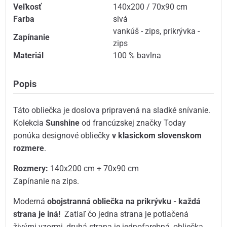
Veľkosť
140x200 / 70x90 cm
Farba
sivá
vankúš - zips
,
prikrývka -
Zapínanie
zips
Materiál
100 % bavlna
Popis
Táto obliečka je doslova pripravená na sladké snívanie.
Kolekcia
Sunshine
od francúzskej značky Today
ponúka designové obliečky
v klasickom slovenskom
rozmere
.
Rozmery:
140x200 cm + 70x90 cm
Zapínanie na zips.
Moderná
obojstranná obliečka na prikrývku - každá
strana je iná!
Zatiaľ čo jedna strana je potlačená
živými vzormi, druhá strana je jednofarebná, obliečka