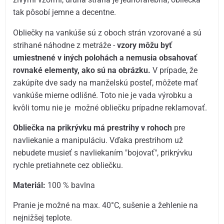
tak pôsobí jemne a decentne.
Obliečky na vankúše sú z oboch strán vzorované a sú
strihané náhodne z metráže -
vzory môžu byť
umiestnené v iných polohách a nemusia obsahovať
rovnaké elementy, ako sú na obrázku.
V prípade, že
zakúpíte dve sady na manželskú posteľ, môžete mať
vankúše mierne odlišné. Toto nie je vada výrobku a
kvôli tomu nie je možné obliečku prípadne reklamovať.
Obliečka na prikrývku má prestrihy v rohoch
pre
navliekanie a manipuláciu. Vďaka prestrihom už
nebudete musieť s navliekaním "bojovať", prikrývku
rychle pretiahnete cez obliečku.
Materiál:
100 % bavlna
Pranie je možné na max. 40°C, sušenie a žehlenie na
nejnižšej teplote.