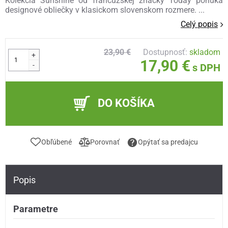
Kolekcia Sunshine od francúzskej značky Today ponúka
designové obliečky v klasickom slovenskom rozmere. ...
Celý popis
23,90 €
Dostupnosť:
skladom
+
17,90 €
-
s DPH
DO KOŠÍKA
Obľúbené
Porovnať
Opýtať sa predajcu
Popis
Parametre