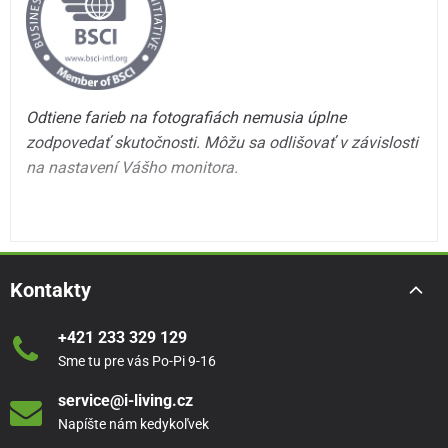
Odtiene farieb na fotografiách nemusia úplne
zodpovedať skutočnosti. Môžu sa odlišovať v závislosti
na nastavení Vášho monitora.
Kontakty
+421 233 329 129
Sme tu pre vás Po-Pi 9-16
service@i-living.cz
Napíšte nám kedykoľvek