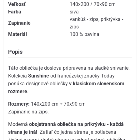
Veľkosť
140x200 / 70x90 cm
Farba
sivá
vankúš - zips
,
prikrývka -
Zapínanie
zips
Materiál
100 % bavlna
Popis
Táto obliečka je doslova pripravená na sladké snívanie.
Kolekcia
Sunshine
od francúzskej značky Today
ponúka designové obliečky
v klasickom slovenskom
rozmere
.
Rozmery:
140x200 cm + 70x90 cm
Zapínanie na zips.
Moderná
obojstranná obliečka na prikrývku - každá
strana je iná!
Zatiaľ čo jedna strana je potlačená
živými vzormi, druhá strana je jednofarebná, obliečka