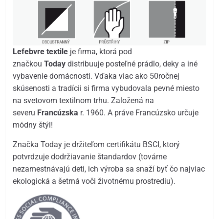
Lefebvre textile
je firma, ktorá pod
značkou
Today
distribuuje posteľné prádlo, deky a iné
vybavenie domácnosti. Vďaka viac ako 50ročnej
skúsenosti a tradícii si firma vybudovala pevné miesto
na svetovom textilnom trhu. Založená na
severu
Francúzska
r. 1960. A práve Francúzsko určuje
módny štýl!
Značka Today je držiteľom certifikátu BSCI, ktorý
potvrdzuje dodržiavanie štandardov (továrne
nezamestnávajú deti, ich výroba sa snaží byť čo najviac
ekologická a šetrná voči životnému prostrediu).