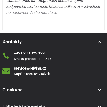
Odtiene farieb na fotografiách nemusia úplne
zodpovedať skutočnosti. Môžu sa odlišovať v závislosti
na nastavení Vášho monitora.
Kontakty
+421 233 329 129
Sme tu pre vás Po-Pi 9-16
service@i-living.cz
Napíšte nám kedykoľvek
O nákupe
Užitočné informácie