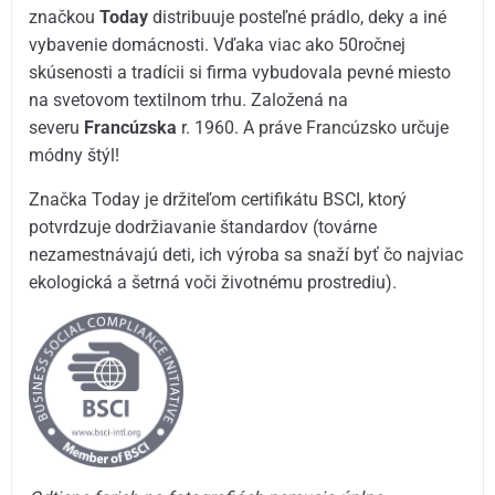
značkou
Today
distribuuje posteľné prádlo, deky a iné
vybavenie domácnosti. Vďaka viac ako 50ročnej
skúsenosti a tradícii si firma vybudovala pevné miesto
na svetovom textilnom trhu. Založená na
severu
Francúzska
r. 1960. A práve Francúzsko určuje
módny štýl!
Značka Today je držiteľom certifikátu BSCI, ktorý
potvrdzuje dodržiavanie štandardov (továrne
nezamestnávajú deti, ich výroba sa snaží byť čo najviac
ekologická a šetrná voči životnému prostrediu).