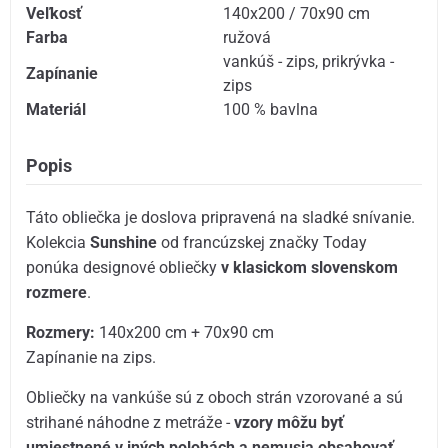
Veľkosť
140x200 / 70x90 cm
Farba
ružová
vankúš - zips
,
prikrývka -
Zapínanie
zips
Materiál
100 % bavlna
Popis
Táto obliečka je doslova pripravená na sladké snívanie.
Kolekcia
Sunshine
od francúzskej značky Today
ponúka designové obliečky
v klasickom slovenskom
rozmere
.
Rozmery:
140x200 cm + 70x90 cm
Zapínanie na zips.
Obliečky na vankúše sú z oboch strán vzorované a sú
strihané náhodne z metráže -
vzory môžu byť
umiestnené v iných polohách a nemusia obsahovať