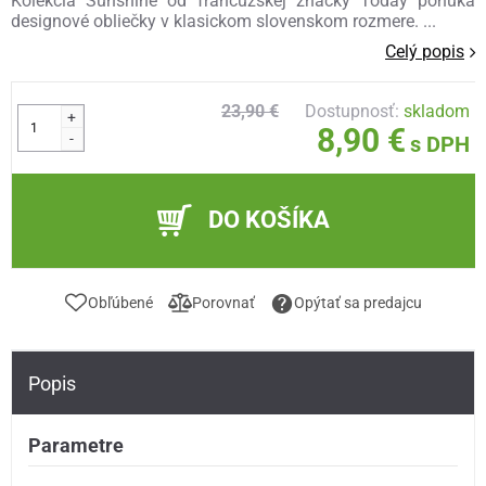
Kolekcia Sunshine od francúzskej značky Today ponúka
designové obliečky v klasickom slovenskom rozmere. ...
Celý popis
23,90 €
Dostupnosť:
skladom
+
8,90 €
-
s DPH
DO KOŠÍKA
Obľúbené
Porovnať
Opýtať sa predajcu
Popis
Parametre