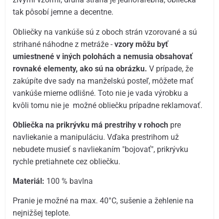
tak pôsobí jemne a decentne.
Obliečky na vankúše sú z oboch strán vzorované a sú
strihané náhodne z metráže -
vzory môžu byť
umiestnené v iných polohách a nemusia obsahovať
rovnaké elementy, ako sú na obrázku.
V prípade, že
zakúpíte dve sady na manželskú posteľ, môžete mať
vankúše mierne odlišné. Toto nie je vada výrobku a
kvôli tomu nie je možné obliečku prípadne reklamovať.
Obliečka na prikrývku má prestrihy v rohoch
pre
navliekanie a manipuláciu. Vďaka prestrihom už
nebudete musieť s navliekaním "bojovať", prikrývku
rychle pretiahnete cez obliečku.
Materiál:
100 % bavlna
Pranie je možné na max. 40°C, sušenie a žehlenie na
nejnižšej teplote.