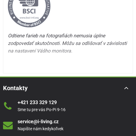
Odtiene farieb na fotografiách nemusia úplne
zodpovedať skutočnosti. Môžu sa odlišovať v závislosti
na nastavení Vášho monitora.
Kontakty
+421 233 329 129
Sme tu pre vás Po-Pi 9-16
service@i-living.cz
Napíšte nám kedykoľvek