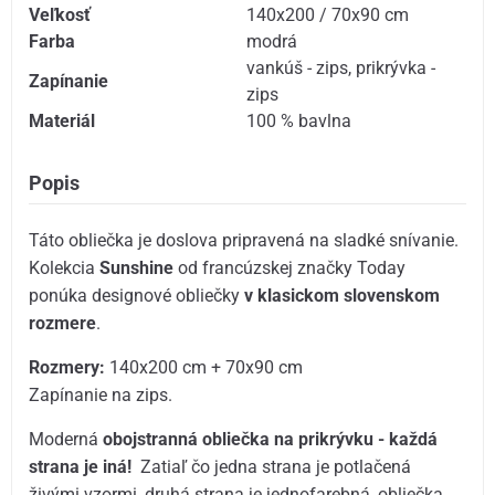
Veľkosť
140x200 / 70x90 cm
Farba
modrá
vankúš - zips
,
prikrývka -
Zapínanie
zips
Materiál
100 % bavlna
Popis
Táto obliečka je doslova pripravená na sladké snívanie.
Kolekcia
Sunshine
od francúzskej značky Today
ponúka designové obliečky
v klasickom slovenskom
rozmere
.
Rozmery:
140x200 cm + 70x90 cm
Zapínanie na zips.
Moderná
obojstranná obliečka na prikrývku - každá
strana je iná!
Zatiaľ čo jedna strana je potlačená
živými vzormi, druhá strana je jednofarebná, obliečka