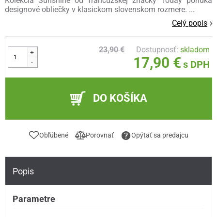
Kolekcia Sunshine od francúzskej značky Today ponúka
designové obliečky v klasickom slovenskom rozmere. ...
Celý popis
23,90 €
Dostupnosť:
skladom
+
17,90 €
-
s DPH
DO KOŠÍKA
Obľúbené
Porovnať
Opýtať sa predajcu
Popis
Parametre