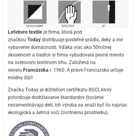
Lefebvre textile
je firma, ktorá pod
značkou
Today
distribuuje posteľné prádlo, deky a iné
vybavenie domácnosti. Vďaka viac ako 50ročnej
skúsenosti a tradícii si firma vybudovala pevné miesto
na svetovom textilnom trhu. Založená na
severu
Francúzska
r. 1960. A práve Francúzsko určuje
módny štýl!
Značka Today je držiteľom certifikátu BSCI, ktorý
potvrdzuje dodržiavanie štandardov (továrne
nezamestnávajú deti, ich výroba sa snaží byť čo najviac
ekologická a šetrná voči životnému prostrediu).