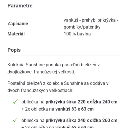
Parametre
vankúš - prehyb
,
prikrývka -
Zapínanie
gombíky/patentky
Materiál
100 % bavlna
Popis
Kolekcia Sunshine ponúka posteľnú bielizeň v
dvojlôžkovej francúzskej veľkosti.
Posteľná bielizeň z kolekcie Sunshine sa dodáva v
dvoch francúzskych veľkostiach:
obliečka na
prikrývku šírka 220 x dĺžka 240 cm
+ 2x obliečka na
vankúš 63 x 63 cm
obliečka na
prikrývku šírka 240 x dĺžka 260 cm
+ 2x obliečka na
vankúš 63 x 63 cm