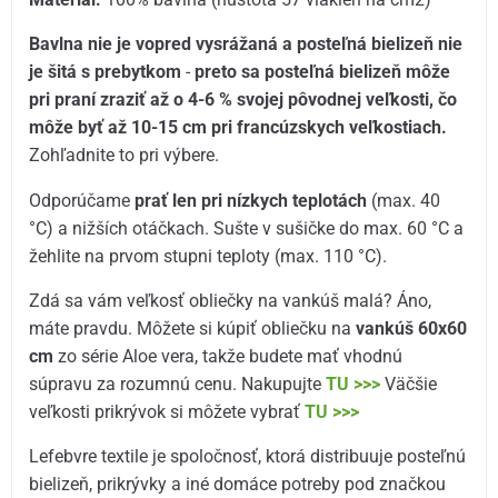
Bavlna nie je vopred vysrážaná a posteľná bielizeň nie
je šitá s prebytkom
-
preto sa posteľná bielizeň môže
pri praní zraziť až o 4-6 % svojej pôvodnej veľkosti, čo
môže byť až 10-15 cm pri francúzskych veľkostiach.
Zohľadnite to pri výbere.
Odporúčame
prať len pri nízkych teplotách
(max. 40
°C) a nižších otáčkach. Sušte v sušičke do max. 60 °C a
žehlite na prvom stupni teploty (max. 110 °C).
Zdá sa vám veľkosť obliečky na vankúš malá? Áno,
máte pravdu. Môžete si kúpiť obliečku na
vankúš 60x60
cm
zo série Aloe vera, takže budete mať vhodnú
súpravu za rozumnú cenu. Nakupujte
TU >>>
Väčšie
veľkosti prikrývok si môžete vybrať
TU >>>
Lefebvre textile je spoločnosť, ktorá distribuuje posteľnú
bielizeň, prikrývky a iné domáce potreby pod značkou