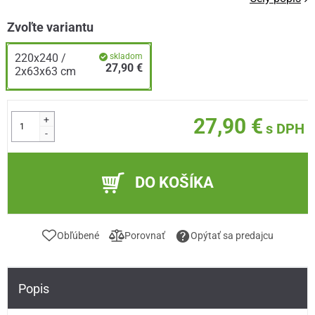
Zvoľte variantu
220x240 /
skladom
27,90 €
2x63x63 cm
+
27,90 €
s DPH
-
DO KOŠÍKA
Obľúbené
Porovnať
Opýtať sa predajcu
Popis