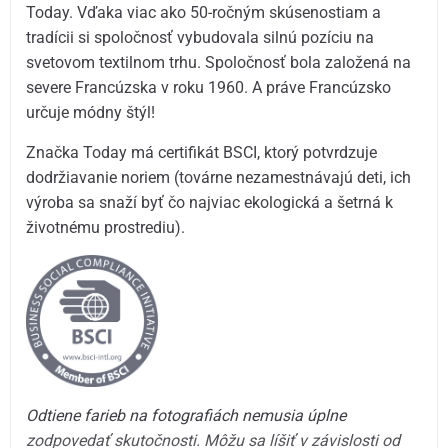
Today. Vďaka viac ako 50-ročným skúsenostiam a
tradícii si spoločnosť vybudovala silnú pozíciu na
svetovom textilnom trhu. Spoločnosť bola založená na
severe Francúzska v roku 1960. A práve Francúzsko
určuje módny štýl!
Značka Today má certifikát BSCI, ktorý potvrdzuje
dodržiavanie noriem (továrne nezamestnávajú deti, ich
výroba sa snaží byť čo najviac ekologická a šetrná k
životnému prostrediu).
Odtiene farieb na fotografiách nemusia úplne
zodpovedať skutočnosti. Môžu sa líšiť v závislosti od