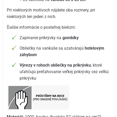
Pri niektorých motívoch nájdete oba rozmery, pri
niektorých len jeden z nich.
Ďalšie informácie o posteľnej bielizni:
Zapínanie prikrývky na
gombíky
Obliečky na vankúše sa uzatvárajú
hotelovým
záhybom
Výrezy v rohoch obliečky na prikrývku
, ktoré
uľahčujú preťahovanie veľkej prikrývky cez veľkú
prikrývku
Materiál:
100% bavlna (hustota 57 vlákien na cm2)