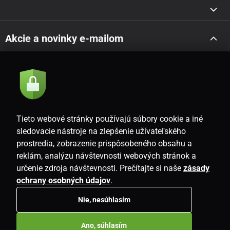
Akcie a novinky e-mailom
Odoslať
Súhlasím so
zásadami spracovania osobných údajov
Tieto webové stránky používajú súbory cookie a iné
sledovacie nástroje na zlepšenie užívateľského
prostredia, zobrazenie prispôsobeného obsahu a
SK
reklám, analýzu návštevnosti webových stránok a
určenie zdroja návštevnosti. Prečítajte si naše
zásady
ochrany osobných údajov
.
Nie, nesúhlasím
Copyright © 2026
www.i-living.sk
. Všetky práva vyhradené.
Ano, súhlasím